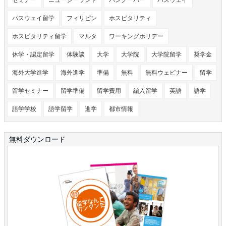
パスウェイ留学
フィリピン
ホスピタリティ
ホスピタリティ留学
マルタ
ワーキングホリデー
休学・認定留学
体験談
大学
大学院
大学院留学
奨学金
海外大学進学
海外進学
準備
無料
無料ウェビナー
留学
留学セミナー
留学準備
留学費用
編入留学
英語
語学
語学学校
語学留学
進学
都市情報
無料ダウンロード