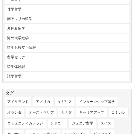
休学留学
南アフリカ留学
夏休み留学
海外大学進学
留学お役立ち情報
留学セミナー
留学体験談
語学留学
タグ
アイルランド
アメリカ
イギリス
インターンシップ留学
オランダ
オーストラリア
カナダ
キャリアアップ
コミカレ
コミュニティカレッジ
シドニー
ジュニア留学
スイス
セミナー
ニュージーランド
バンクーバー
パスウェイ