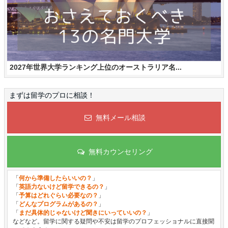
2027年世界大学ランキング上位のオーストラリア名...
まずは留学のプロに相談！
無料メール相談
無料カウンセリング
「
何から準備したらいいの？
」
「
英語力ないけど留学できるの？
」
「
予算はどれぐらい必要なの？
」
「
どんなプログラムがあるの？
」
「
まだ具体的じゃないけど聞きにいっていいの？
」
などなど。留学に関する疑問や不安は留学のプロフェッショナルに直接聞