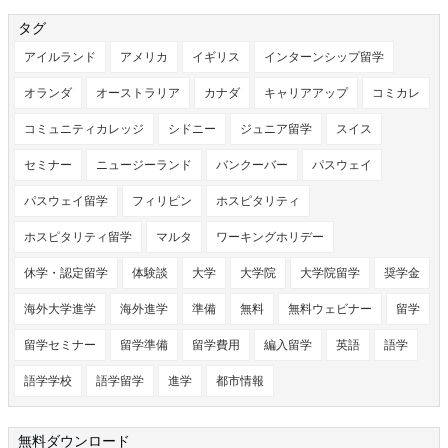
タグ
アイルランド
アメリカ
イギリス
インターンシップ留学
オランダ
オーストラリア
カナダ
キャリアアップ
コミカレ
コミュニティカレッジ
シドニー
ジュニア留学
スイス
セミナー
ニュージーランド
バンクーバー
パスウェイ
パスウェイ留学
フィリピン
ホスピタリティ
ホスピタリティ留学
マルタ
ワーキングホリデー
休学・認定留学
体験談
大学
大学院
大学院留学
奨学金
海外大学進学
海外進学
準備
無料
無料ウェビナー
留学
留学セミナー
留学準備
留学費用
編入留学
英語
語学
語学学校
語学留学
進学
都市情報
無料ダウンロード