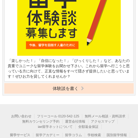
「楽しかった！」「自信になった！」「びっくりした！」など、あなたの
貴重でユニークな留学体験をお聞かせ下さい。これから留学へ行こうと思
っている方に向けて、正直な情報をすべて隠さず提供したいと思っていま
す！ぜひお力を貸してくれませんか？
体験談を書く
お問い合わせ
フリーコール 0120-542-125
無料メール相談・資料請求
無料カウンセリング予約
運営会社情報
アクセスマップ
iae留学ネットについて
全額返金保証
留学サービス
留学アカデミー
留学コラム
学校検索
国別留学情報