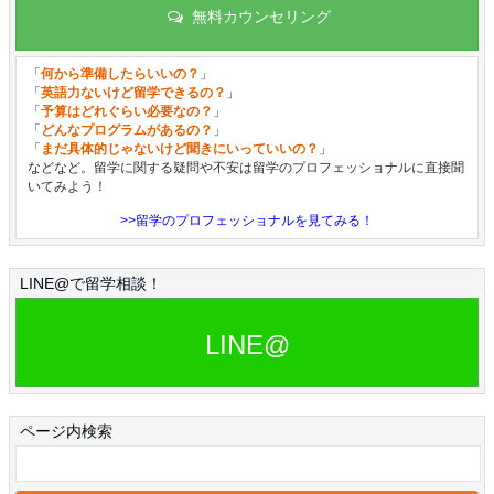
無料カウンセリング
「
何から準備したらいいの？
」
「
英語力ないけど留学できるの？
」
「
予算はどれぐらい必要なの？
」
「
どんなプログラムがあるの？
」
「
まだ具体的じゃないけど聞きにいっていいの？
」
などなど。留学に関する疑問や不安は留学のプロフェッショナルに直接聞
いてみよう！
>>留学のプロフェッショナルを見てみる！
LINE@で留学相談！
LINE@
ページ内検索