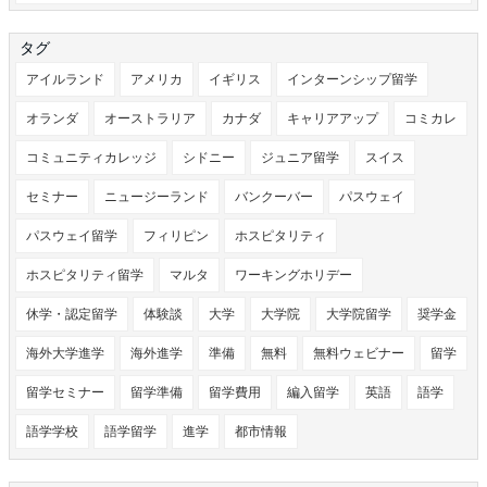
タグ
アイルランド
アメリカ
イギリス
インターンシップ留学
オランダ
オーストラリア
カナダ
キャリアアップ
コミカレ
コミュニティカレッジ
シドニー
ジュニア留学
スイス
セミナー
ニュージーランド
バンクーバー
パスウェイ
パスウェイ留学
フィリピン
ホスピタリティ
ホスピタリティ留学
マルタ
ワーキングホリデー
休学・認定留学
体験談
大学
大学院
大学院留学
奨学金
海外大学進学
海外進学
準備
無料
無料ウェビナー
留学
留学セミナー
留学準備
留学費用
編入留学
英語
語学
語学学校
語学留学
進学
都市情報