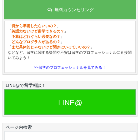
無料カウンセリング
「
何から準備したらいいの？
」
「
英語力ないけど留学できるの？
」
「
予算はどれぐらい必要なの？
」
「
どんなプログラムがあるの？
」
「
まだ具体的じゃないけど聞きにいっていいの？
」
などなど。留学に関する疑問や不安は留学のプロフェッショナルに直接聞
いてみよう！
>>留学のプロフェッショナルを見てみる！
LINE@で留学相談！
LINE@
ページ内検索