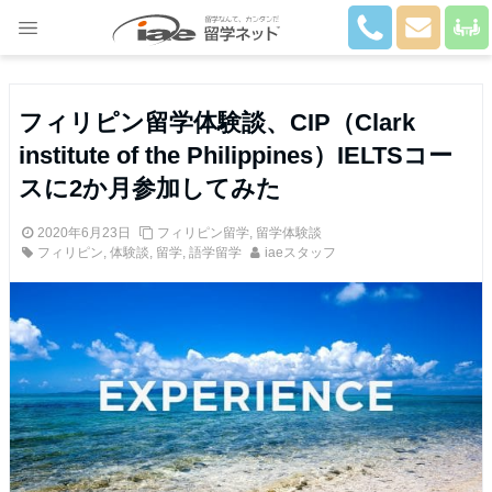
Close
フィリピン留学体験談、CIP（Clark
institute of the Philippines）IELTSコー
スに2か月参加してみた
2020年6月23日
フィリピン留学
,
留学体験談
フィリピン
,
体験談
,
留学
,
語学留学
iaeスタッフ