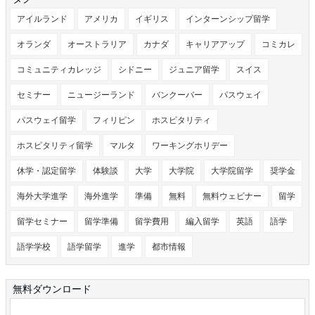
アイルランド
アメリカ
イギリス
インターンシップ留学
オランダ
オーストラリア
カナダ
キャリアアップ
コミカレ
コミュニティカレッジ
シドニー
ジュニア留学
スイス
セミナー
ニュージーランド
バンクーバー
パスウェイ
パスウェイ留学
フィリピン
ホスピタリティ
ホスピタリティ留学
マルタ
ワーキングホリデー
休学・認定留学
体験談
大学
大学院
大学院留学
奨学金
海外大学進学
海外進学
準備
無料
無料ウェビナー
留学
留学セミナー
留学準備
留学費用
編入留学
英語
語学
語学学校
語学留学
進学
都市情報
無料ダウンロード