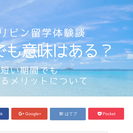
ok
Google+
はてブ
Pocket