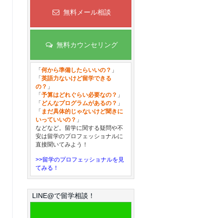
無料メール相談
無料カウンセリング
「
何から準備したらいいの？
」
「
英語力ないけど留学できる
の？
」
「
予算はどれぐらい必要なの？
」
「
どんなプログラムがあるの？
」
「
まだ具体的じゃないけど聞きに
いっていいの？
」
などなど。留学に関する疑問や不
安は留学のプロフェッショナルに
直接聞いてみよう！
>>留学のプロフェッショナルを見
てみる！
LINE@で留学相談！