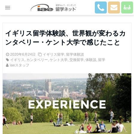
Close
イギリス留学体験談、世界観が変わるカ
ンタベリー・ケント大学で感じたこと
2020年6月24日
イギリス留学
,
留学体験談
イギリス
,
カンタベリー
,
ケント大学
,
交換留学
,
体験談
,
留学
iaeスタッフ