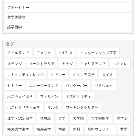
留学セミナー
留学体験談
語学留学
タグ
アイルランド
アメリカ
イギリス
インターンシップ留学
オランダ
オーストラリア
カナダ
キャリアアップ
コミカレ
コミュニティカレッジ
シドニー
ジュニア留学
スイス
セミナー
ニュージーランド
バンクーバー
パスウェイ
パスウェイ留学
フィリピン
ホスピタリティ
ホスピタリティ留学
マルタ
ワーキングホリデー
休学・認定留学
体験談
大学
大学院
大学院留学
奨学金
海外大学進学
海外進学
準備
無料
無料ウェビナー
留学