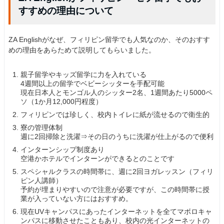
すすめの理由について
ZA Englishがなぜ、フィリピン留学でも人気なのか、そのおすす
めの理由をあらためて説明してもらいました。
親子留学やキッズ留学に力を入れている
4週間以上の留学でベビーシッターを手配可能
現在日本人とモンゴル人のシッター2名、1週間あたり5000ペ
ソ（1か月12,000円程度）
フィリピンでは珍しく、校内トイレに紙が流せるので衛生的
寮の管理体制
週に2回掃除と洗濯⇒その日のうちに洗濯が仕上がるので便利
インターンシップ制度あり
空港かホテルでインターンができるとのことです
スペシャルクラスの時間帯に、週に2回ヨガレッスン（フィリ
ピン人講師）
予約が埋まりやすいので注意が必要ですが、この時間帯に授
業が入っていない方にはおすすめ。
現在UVキャンパスにあったインターネットを全てマボロキャ
ンパスに移動させたこともあり、校内の光インターネットの