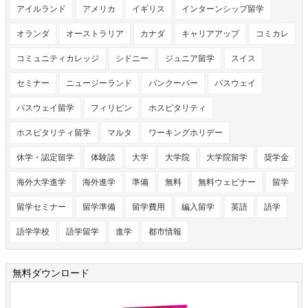
アイルランド
アメリカ
イギリス
インターンシップ留学
オランダ
オーストラリア
カナダ
キャリアアップ
コミカレ
コミュニティカレッジ
シドニー
ジュニア留学
スイス
セミナー
ニュージーランド
バンクーバー
パスウェイ
パスウェイ留学
フィリピン
ホスピタリティ
ホスピタリティ留学
マルタ
ワーキングホリデー
休学・認定留学
体験談
大学
大学院
大学院留学
奨学金
海外大学進学
海外進学
準備
無料
無料ウェビナー
留学
留学セミナー
留学準備
留学費用
編入留学
英語
語学
語学学校
語学留学
進学
都市情報
無料ダウンロード