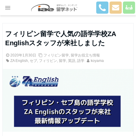
Close
フィリピン留学で人気の語学学校ZA
Englishスタッフが来社しました
2020年1月30日
フィリピン留学
,
留学お役立ち情報
ZA English
,
セブ
,
フィリピン
,
留学
,
英語
,
語学
koyama