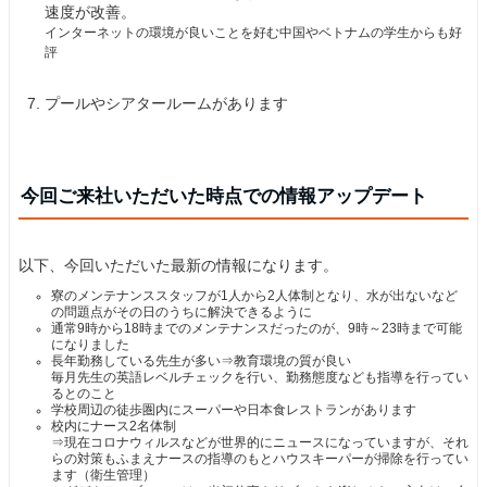
速度が改善。
インターネットの環境が良いことを好む中国やベトナムの学生からも好
評
プールやシアタールームがあります
今回ご来社いただいた時点での情報アップデート
以下、今回いただいた最新の情報になります。
寮のメンテナンススタッフが1人から2人体制となり、水が出ないなど
の問題点がその日のうちに解決できるように
通常9時から18時までのメンテナンスだったのが、9時～23時まで可能
になりました
長年勤務している先生が多い⇒教育環境の質が良い
毎月先生の英語レベルチェックを行い、勤務態度なども指導を行ってい
るとのこと
学校周辺の徒歩圏内にスーパーや日本食レストランがあります
校内にナース2名体制
⇒現在コロナウィルスなどが世界的にニュースになっていますが、それ
らの対策もふまえナースの指導のもとハウスキーパーが掃除を行ってい
ます（衛生管理）