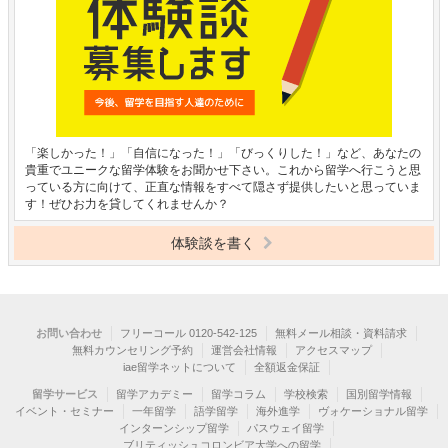
「楽しかった！」「自信になった！」「びっくりした！」など、あなたの
貴重でユニークな留学体験をお聞かせ下さい。これから留学へ行こうと思
っている方に向けて、正直な情報をすべて隠さず提供したいと思っていま
す！ぜひお力を貸してくれませんか？
体験談を書く
お問い合わせ
フリーコール 0120-542-125
無料メール相談・資料請求
無料カウンセリング予約
運営会社情報
アクセスマップ
iae留学ネットについて
全額返金保証
留学サービス
留学アカデミー
留学コラム
学校検索
国別留学情報
イベント・セミナー
一年留学
語学留学
海外進学
ヴォケーショナル留学
インターンシップ留学
パスウェイ留学
ブリティッシュコロンビア大学への留学