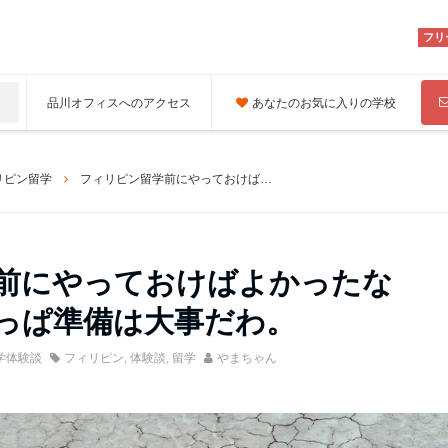
フリ
品川オフィスへのアクセス
あなたのお気に入りの学校
リピン留学
フィリピン留学前にやっておけばよかったなと思うこと。やっぱ準備は大事だわ。
前にやっておけばよかったな
っぱ準備は大事だわ。
学体験談
フィリピン
,
体験談
,
留学
やまちゃん