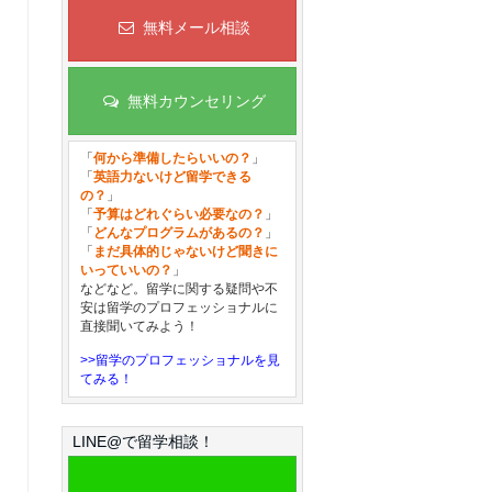
無料メール相談
無料カウンセリング
「
何から準備したらいいの？
」
「
英語力ないけど留学できる
の？
」
「
予算はどれぐらい必要なの？
」
「
どんなプログラムがあるの？
」
「
まだ具体的じゃないけど聞きに
いっていいの？
」
などなど。留学に関する疑問や不
安は留学のプロフェッショナルに
直接聞いてみよう！
>>留学のプロフェッショナルを見
てみる！
LINE@で留学相談！