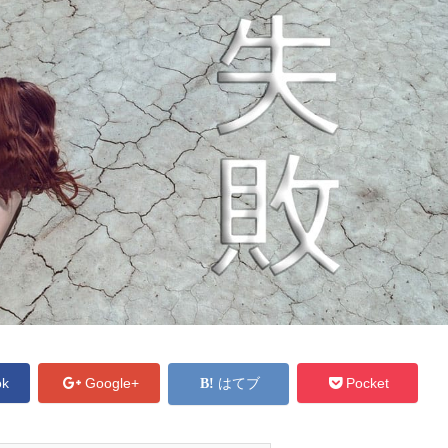
ok
Google+
はてブ
Pocket