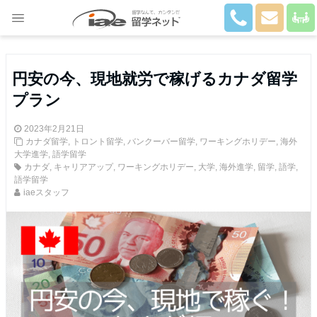
Close
円安の今、現地就労で稼げるカナダ留学
プラン
2023年2月21日
カナダ留学
,
トロント留学
,
バンクーバー留学
,
ワーキングホリデー
,
海外
大学進学
,
語学留学
カナダ
,
キャリアアップ
,
ワーキングホリデー
,
大学
,
海外進学
,
留学
,
語学
,
語学留学
iaeスタッフ