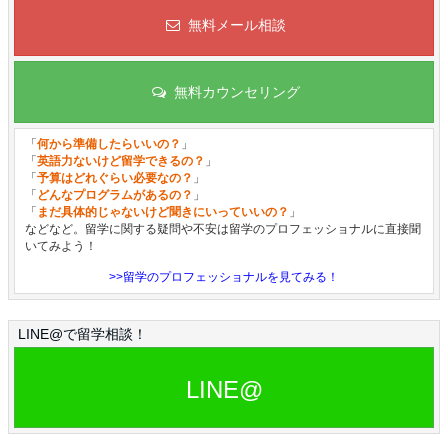
無料メール相談
無料カウンセリング
「
何から準備したらいいの？
」
「
英語力ないけど留学できるの？
」
「
予算はどれぐらい必要なの？
」
「
どんなプログラムがあるの？
」
「
まだ具体的じゃないけど聞きにいっていいの？
」
などなど。留学に関する疑問や不安は留学のプロフェッショナルに直接聞
いてみよう！
>>留学のプロフェッショナルを見てみる！
LINE@で留学相談！
LINE@