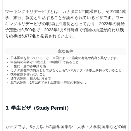
ワーキングホリデービザとは、カナダに1年間滞在し、その間に就
学、旅行、就労と生活することが認められているビザです。ワー
キングホリデービザの取得は抽選制となっており、2023年の発給
予定数は6,500名で、2023年1月9日時点で初回の抽選が終わり
残
りの枠は5,677名
と発表されています。
主な条件
日本国籍を持っていること ※国によって協定の有無や内容が異なります。
申請時の年齢が18歳以上、30歳以下であること
一生に一度のみ申請可能
カナダ滞在中の費用として少なくとも2,500カナダドル以上を持っていること
扶養家族を伴わないこと
通学の制限：最大6か月まで
就労の制限：1年以内であれば期間・時間の制限なし
3. 学生ビザ（Study Permit）
カナダでは、6ヶ月以上の語学留学や、大学・大学院留学などの場