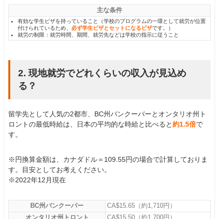
主な条件
有効な学生ビザを持っていること（学校のプログラムの一環として就労が位置
付けられているため、
必ず学生ビザとセットになるビザ
です。）
就労の制限：就労時間、期間、就労先などは学校の指示に従うこと
2. 現地就労でどれくらいの収入が見込め
る？
留学先として人気の2都市、BC州バンクーバーとオンタリオ州ト
ロントの最低時給は、日本の平均的な時給と比べると
約1.5倍
で
す。
※円換算金額は、カナダドル＝109.55円の場合で計算しておりま
す。目安としてお考えください。
※2022年12月現在
BC州バンクーバー
CA$15.65（約1,710円）
オンタリオ州トロント
CA$15.50（約1,700円）