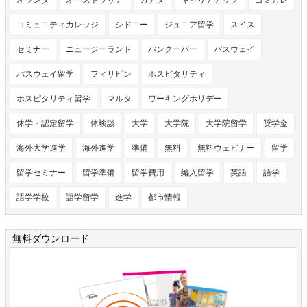
コミュニティカレッジ
シドニー
ジュニア留学
スイス
セミナー
ニュージーランド
バンクーバー
パスウェイ
パスウェイ留学
フィリピン
ホスピタリティ
ホスピタリティ留学
マルタ
ワーキングホリデー
休学・認定留学
体験談
大学
大学院
大学院留学
奨学金
海外大学進学
海外進学
準備
無料
無料ウェビナー
留学
留学セミナー
留学準備
留学費用
編入留学
英語
語学
語学学校
語学留学
進学
都市情報
無料ダウンロード