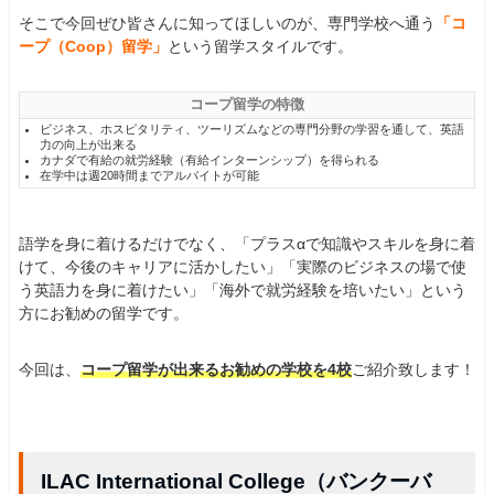
そこで今回ぜひ皆さんに知ってほしいのが、専門学校へ通う
「コ
ープ（Coop）留学」
という留学スタイルです。
コープ留学の特徴
ビジネス、ホスピタリティ、ツーリズムなどの専門分野の学習を通して、英語
力の向上が出来る
カナダで有給の就労経験（有給インターンシップ）を得られる
在学中は週20時間までアルバイトが可能
語学を身に着けるだけでなく、「プラスαで知識やスキルを身に着
けて、今後のキャリアに活かしたい」「実際のビジネスの場で使
う英語力を身に着けたい」「海外で就労経験を培いたい」という
方にお勧めの留学です。
今回は、
コープ留学が出来るお勧めの学校を4校
ご紹介致します！
ILAC International College（バンクーバ