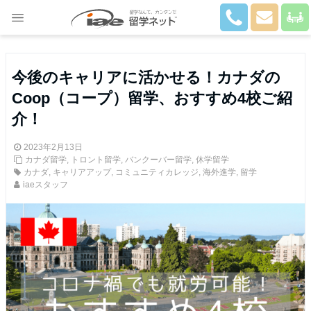
Close
今後のキャリアに活かせる！カナダの
Coop（コープ）留学、おすすめ4校ご紹
介！
2023年2月13日
カナダ留学
,
トロント留学
,
バンクーバー留学
,
休学留学
カナダ
,
キャリアアップ
,
コミュニティカレッジ
,
海外進学
,
留学
iaeスタッフ