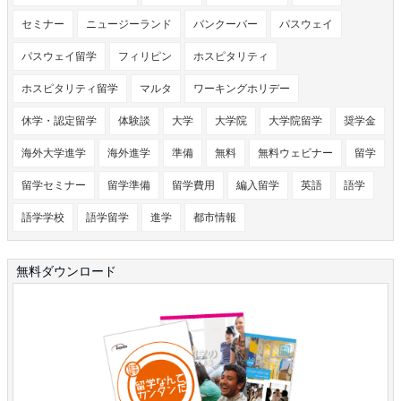
セミナー
ニュージーランド
バンクーバー
パスウェイ
パスウェイ留学
フィリピン
ホスピタリティ
ホスピタリティ留学
マルタ
ワーキングホリデー
休学・認定留学
体験談
大学
大学院
大学院留学
奨学金
海外大学進学
海外進学
準備
無料
無料ウェビナー
留学
留学セミナー
留学準備
留学費用
編入留学
英語
語学
語学学校
語学留学
進学
都市情報
無料ダウンロード