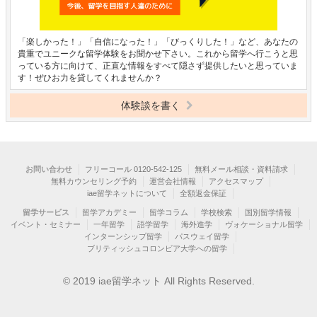
「楽しかった！」「自信になった！」「びっくりした！」など、あなたの
貴重でユニークな留学体験をお聞かせ下さい。これから留学へ行こうと思
っている方に向けて、正直な情報をすべて隠さず提供したいと思っていま
す！ぜひお力を貸してくれませんか？
体験談を書く
お問い合わせ
フリーコール 0120-542-125
無料メール相談・資料請求
無料カウンセリング予約
運営会社情報
アクセスマップ
iae留学ネットについて
全額返金保証
留学サービス
留学アカデミー
留学コラム
学校検索
国別留学情報
イベント・セミナー
一年留学
語学留学
海外進学
ヴォケーショナル留学
インターンシップ留学
パスウェイ留学
ブリティッシュコロンビア大学への留学
© 2019 iae留学ネット All Rights Reserved.