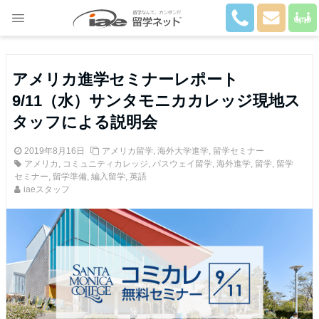
Close
アメリカ進学セミナーレポート
9/11（水）サンタモニカカレッジ現地ス
タッフによる説明会
2019年8月16日
アメリカ留学
,
海外大学進学
,
留学セミナー
アメリカ
,
コミュニティカレッジ
,
パスウェイ留学
,
海外進学
,
留学
,
留学
セミナー
,
留学準備
,
編入留学
,
英語
iaeスタッフ