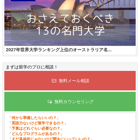
2027年世界大学ランキング上位のオーストラリア名...
まずは留学のプロに相談！
無料メール相談
無料カウンセリング
「
何から準備したらいいの？
」
「
英語力ないけど留学できるの？
」
「
予算はどれぐらい必要なの？
」
「
どんなプログラムがあるの？
」
「
まだ具体的じゃないけど聞きにいっていいの？
」