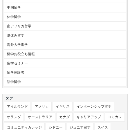
中国留学
休学留学
南アフリカ留学
夏休み留学
海外大学進学
留学お役立ち情報
留学セミナー
留学体験談
語学留学
タグ
アイルランド
アメリカ
イギリス
インターンシップ留学
オランダ
オーストラリア
カナダ
キャリアアップ
コミカレ
コミュニティカレッジ
シドニー
ジュニア留学
スイス