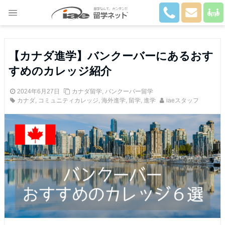
Close
【カナダ進学】バンクーバーにあるおす
すめのカレッジ紹介
2024年6月27日
カナダ留学
,
バンクーバー留学
カナダ
,
コミュニティカレッジ
,
海外進学
,
留学
,
進学
iaeスタッフ