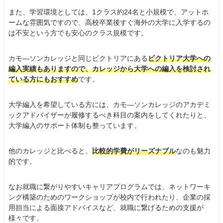
また、学習環境としては、1クラス約24名と小規模で、アットホ
ームな雰囲気ですので、高校卒業後すぐ海外の大学に入学するの
は不安という方でも安心のクラス規模です。
カモ―ソンカレッジと同じビクトリアにある
ビクトリア大学への
編入実績もありますので、カレッジから大学への編入を検討され
ている方にもおすすめ
です。
大学編入を希望している方には、カモ―ソンカレッジのアカデミ
ックアドバイザーが履修するべき科目の案内をしてくれたりと、
大学編入のサポート体制も整っています。
他のカレッジと比べると、
比較的学費がリーズナブル
なのも魅力
的です。
なお就職に繋がりやすいキャリアプログラムでは、ネットワーキ
ング構築のためのワークショップが校内で行われたり、企業の採
用担当による面接アドバイスなど、就職に繋げるための支援が
様々です。