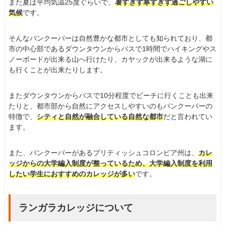
また夏は平均気温25度ぐらいで、
暑すぎず寒すぎず過ごしやすい
気候
です。
そんなバンクーバーは自然豊かな都市としても知られており、都
市の中心部であるダウンタウンからバスで1時間でハイキングやス
ノーボードが出来る山へ行けたり、カヤックが出来るような湖に
も行くことが出来たりします。
またダウンタウンからバスで10分程度でビーチに行くことも出来
たりと、都市部から自然にアクセスしやすいのもバンクーバーの
特徴で、
シティと自然が融合している自然な都市
だと言われてい
ます。
また、バンクーバーがあるブリティッシュコロンビア州は、
カレ
ッジからの大学編入制度が整っているため、大学編入制度を利用
したい学生におすすめのカレッジが多い
です。
ランガラカレッジについて