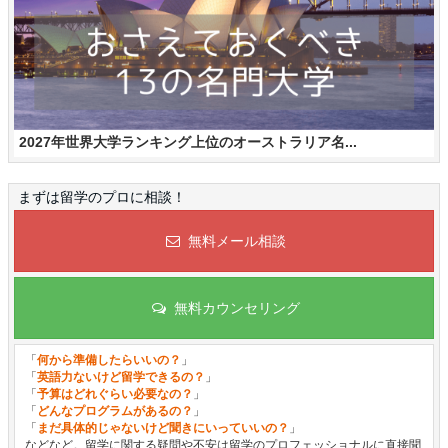
2027年世界大学ランキング上位のオーストラリア名...
まずは留学のプロに相談！
無料メール相談
無料カウンセリング
「
何から準備したらいいの？
」
「
英語力ないけど留学できるの？
」
「
予算はどれぐらい必要なの？
」
「
どんなプログラムがあるの？
」
「
まだ具体的じゃないけど聞きにいっていいの？
」
などなど。留学に関する疑問や不安は留学のプロフェッショナルに直接聞