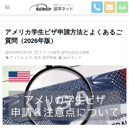
Close
アメリカ学生ビザ申請方法とよくあるご
質問（2026年版）
2026年3月3日
アメリカ留学
,
留学お役立ち情報
アメリカ
,
ビザ
,
留学
,
留学準備
iaeスタッフ