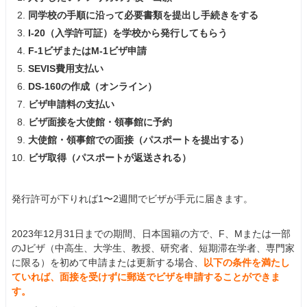
同学校の手順に沿って必要書類を提出し手続きをする
I-20（入学許可証）を学校から発行してもらう
F-1ビザまたはM-1ビザ申請
SEVIS費用支払い
DS-160の作成（オンライン）
ビザ申請料の支払い
ビザ面接を大使館・領事館に予約
大使館・領事館での面接（パスポートを提出する）
ビザ取得（パスポートが返送される）
発行許可が下りれば1〜2週間でビザが手元に届きます。
2023年12月31日までの期間、日本国籍の方で、F、Mまたは一部
のJビザ（中高生、大学生、教授、研究者、短期滞在学者、専門家
に限る）を初めて申請または更新する場合、
以下の条件を満たし
ていれば、面接を受けずに郵送でビザを申請することができま
す。