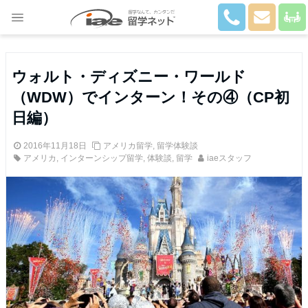
Close
ウォルト・ディズニー・ワールド
（WDW）でインターン！その④（CP初
日編）
2016年11月18日
アメリカ留学
,
留学体験談
アメリカ
,
インターンシップ留学
,
体験談
,
留学
iaeスタッフ