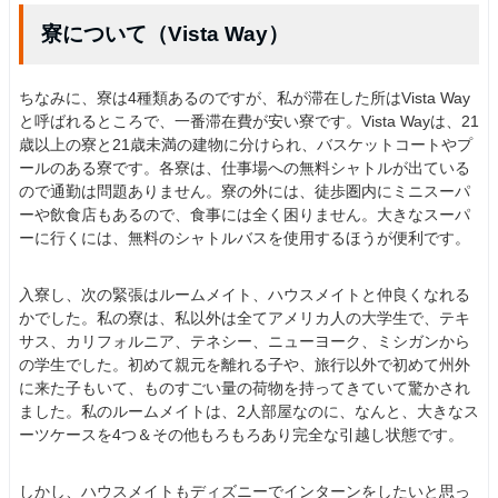
寮について（Vista Way）
ちなみに、寮は4種類あるのですが、私が滞在した所はVista Way
と呼ばれるところで、一番滞在費が安い寮です。Vista Wayは、21
歳以上の寮と21歳未満の建物に分けられ、バスケットコートやプ
ールのある寮です。各寮は、仕事場への無料シャトルが出ている
ので通勤は問題ありません。寮の外には、徒歩圏内にミニスーパ
ーや飲食店もあるので、食事には全く困りません。大きなスーパ
ーに行くには、無料のシャトルバスを使用するほうが便利です。
入寮し、次の緊張はルームメイト、ハウスメイトと仲良くなれる
かでした。私の寮は、私以外は全てアメリカ人の大学生で、テキ
サス、カリフォルニア、テネシー、ニューヨーク、ミシガンから
の学生でした。初めて親元を離れる子や、旅行以外で初めて州外
に来た子もいて、ものすごい量の荷物を持ってきていて驚かされ
ました。私のルームメイトは、2人部屋なのに、なんと、大きなス
ーツケースを4つ＆その他もろもろあり完全な引越し状態です。
しかし、ハウスメイトもディズニーでインターンをしたいと思っ