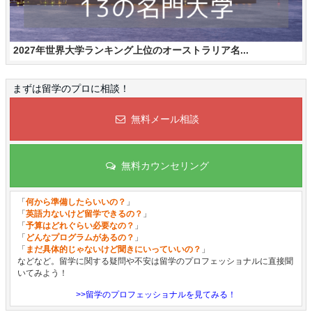
2027年世界大学ランキング上位のオーストラリア名...
まずは留学のプロに相談！
無料メール相談
無料カウンセリング
「
何から準備したらいいの？
」
「
英語力ないけど留学できるの？
」
「
予算はどれぐらい必要なの？
」
「
どんなプログラムがあるの？
」
「
まだ具体的じゃないけど聞きにいっていいの？
」
などなど。留学に関する疑問や不安は留学のプロフェッショナルに直接聞
いてみよう！
>>留学のプロフェッショナルを見てみる！