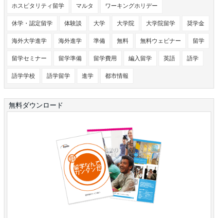
ホスピタリティ留学
マルタ
ワーキングホリデー
休学・認定留学
体験談
大学
大学院
大学院留学
奨学金
海外大学進学
海外進学
準備
無料
無料ウェビナー
留学
留学セミナー
留学準備
留学費用
編入留学
英語
語学
語学学校
語学留学
進学
都市情報
無料ダウンロード