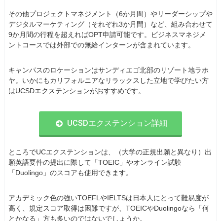
その他プロジェクトマネジメント（6か月間）やリーダーシップや
デジタルマーケティング（それぞれ3か月間）など、組み合わせて
9か月間の行程を超えればOPT申請可能です。ビジネスマネジメ
ントコースでは外部での無給インターンが含まれています。
キャンパスのロケーションはサンディエゴ北部のリゾート地ラホ
ヤ。いかにもカリフォルニアなリラックスした立地で学びたい方
はUCSDエクステンションがおすすめです。
UCSDエクステンション詳細
ところでUCエクステンションは、（大学の正規出願と異なり）出
願英語要件の提出に際して「TOEIC」やオンライン試験
「Duolingo」のスコアも使用できます。
アカデミック色の強いTOEFLやIELTSは日本人にとって難易度が
高く、規定スコア取得は困難ですが、TOEICやDuolingoなら「何
とかなる」方も多いのではないでしょうか。