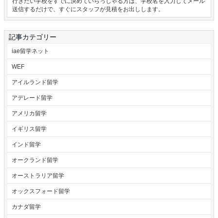
行きたい学校をすでに決めていらっしゃる方は、学校名を入力してメール
送信するだけで、すぐにスタッフが見積をお出しします。
記事カテゴリー
iae留学ネット
WEF
アイルランド留学
アデレード留学
アメリカ留学
イギリス留学
インド留学
オークランド留学
オーストラリア留学
オックスフォード留学
カナダ留学