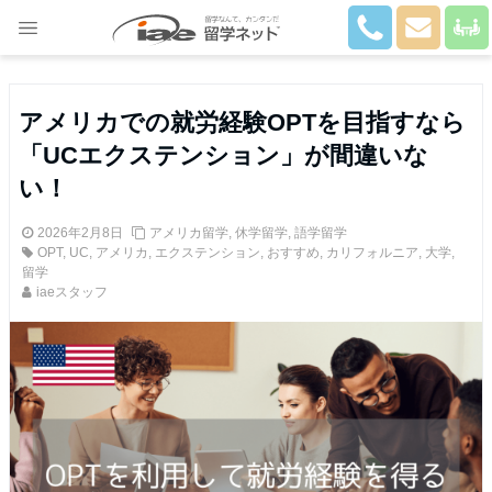
Close
アメリカでの就労経験OPTを目指すなら
「UCエクステンション」が間違いな
い！
2026年2月8日
アメリカ留学
,
休学留学
,
語学留学
OPT
,
UC
,
アメリカ
,
エクステンション
,
おすすめ
,
カリフォルニア
,
大学
,
留学
iaeスタッフ