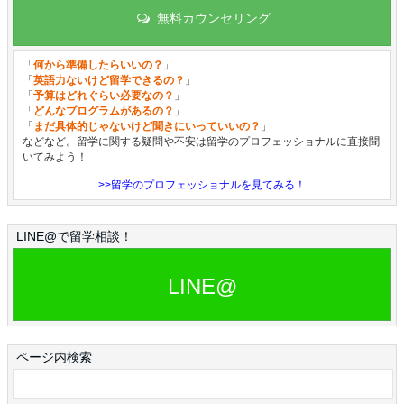
無料カウンセリング
「
何から準備したらいいの？
」
「
英語力ないけど留学できるの？
」
「
予算はどれぐらい必要なの？
」
「
どんなプログラムがあるの？
」
「
まだ具体的じゃないけど聞きにいっていいの？
」
などなど。留学に関する疑問や不安は留学のプロフェッショナルに直接聞
いてみよう！
>>留学のプロフェッショナルを見てみる！
LINE@で留学相談！
LINE@
ページ内検索