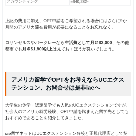
アカウンティング
=
$40,282~
上記の費用に加え、OPT申請をご希望される場合にはさらに9か
月間のアメリカ滞在費用が必要になることをお忘れなく。
ロサンゼルスやバークレーなら
生活費として月＠$2,000
、その他
都市でも
月＠$1,800以上
は見ておくほうが良いでしょう。
アメリカ留学でOPTをお考えならUCエクス
テンション、お問合せは是非iaeへ
大学生の休学・認定留学でも人気のUCエクステンションですが、
社会人のアメリカ就労経験、OPT申請を踏まえた留学先としても
おすすめであることを紹介してきました。
iae留学ネットはUCエクステンション各校と正規代理店として契