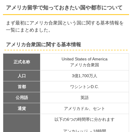
アメリカ留学で知っておきたい国や都市について
アメリカでも進学でも大人気、ロサンゼルス留学
ニューヨーク留学の魅力、世界屈指の大都市で学ぶ
3大都市の1つ、サンフランシスコ留学が人気の理由
まず最初にアメリカ合衆国という国に関する基本情報を
アメリカ進学留学におすすめ、ワシントン州シアトル
一覧にまとめました。
五大湖のほとりにあるシカゴは留学エージェントもおすす
め
アメリカ合衆国に関する基本情報
過ごしやすく治安もよいサンディエゴ留学のご案内
嫌いな人なんているの？ハワイ留学の人気に迫る
United States of America
正式名称
アメリカ留学ならあなたにぴったりの都市がきっと見つか
アメリカ合衆国
る
人口
3億1,700万人
アメリカ留学で迷っているなら無料相談・見積、
お手続きが可能なiaeへ
首都
ワシントンD.C.
公用語
英語
通貨
アメリカドル、セント
以下の6つの時間帯に分かれます
アンカレッジ －18時間