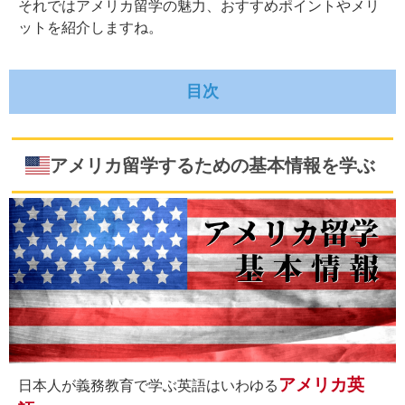
それではアメリカ留学の魅力、おすすめポイントやメリ
ットを紹介しますね。
目次
アメリカ留学するための基本情報を学ぶ
アメリカ留学で知っておきたい国や都市について
アメリカ留学するための基本情報を学ぶ
気候や天気・気温、どんな服装を用意すれば良い？
語学はもちろん、進学、キャリアアップも可能な選択肢
生活に費用なお金、ケガや病気、事故などの救急
時について
アメリカ留学中の生活で必要となる費用の相場を知る
万が一のとき頼りになる海外旅行（留学）傷害保険
電子渡航認証ESTAと学生ビザ、そのルール
アメリカ留学が90日未満、週18時間以下のレッスンなら
進学や集中して語学を学びたい場合、学生ビザ申請が必要
アメリカ英
日本人が義務教育で学ぶ英語はいわゆる
格安航空券を上手に買うために知っておきたいマ