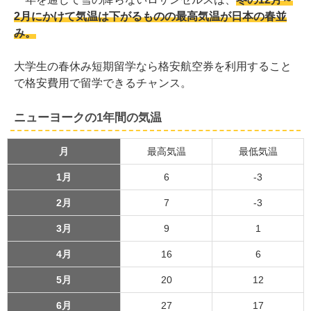
2月にかけて気温は下がるものの最高気温が日本の春並
み。
大学生の春休み短期留学なら格安航空券を利用すること
で格安費用で留学できるチャンス。
ニューヨークの1年間の気温
月
最高気温
最低気温
1月
6
-3
2月
7
-3
3月
9
1
4月
16
6
5月
20
12
6月
27
17