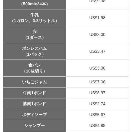
US$9.98
（500mlx24本）
牛乳
US$1.98
（1ガロン、3.8リットル）
卵
US$3.00
（1ダース）
ボンレスハム
US$3.47
（1パック）
食パン
US$3.00
（16枚切り）
いちごジャム
US$7.00
牛肉1ポンド
US$8.97
豚肉1ポンド
US$2.74
ボディソープ
US$5.67
シャンプー
US$4.88