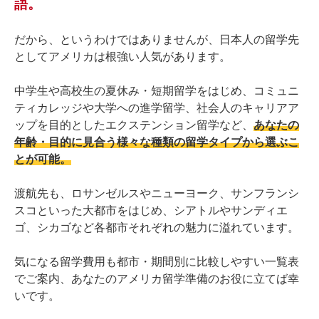
語。
メ知識
ESTAで参加するアメリカ留学でおトクに航空券を購入す
だから、というわけではありませんが、日本人の留学先
る
としてアメリカは根強い人気があります。
学生ビザが必要な場合に注意すべきポイント
いざ出発準備、必要となる持ち物と便利アイテム
中学生や高校生の夏休み・短期留学をはじめ、コミュニ
アメリカ留学で必ず準備する必要な持ち物チェックリスト
ティカレッジや大学への進学留学、社会人のキャリアア
知っておいて損なし！アメリカ留学中におすすめアイテム
ップを目的としたエクステンション留学など、
あなたの
年齢・目的に見合う様々な種類の留学タイプから選ぶこ
短期2週間から半年、1年間の長期、期間別の各都
とが可能。
市学校費用
短期2週間のアメリカ留学、各都市の学校費用比較表
渡航先も、ロサンゼルスやニューヨーク、サンフランシ
4週間、約1か月ならどのくらいお金がかかるのか
スコといった大都市をはじめ、シアトルやサンディエ
約3か月・12週間は学生ビザが不要なギリギリの期間です
ゴ、シカゴなど各都市それぞれの魅力に溢れています。
半年間（24週間）の長期アメリカ留学で必要となる学校
費用
気になる留学費用も都市・期間別に比較しやすい一覧表
36週間・約9か月のアメリカ留学をするなら目標を決めて
おく
でご案内、あなたのアメリカ留学準備のお役に立てば幸
いです。
あなたはどこを選ぶ？アメリカ留学人気都市を紹
介します