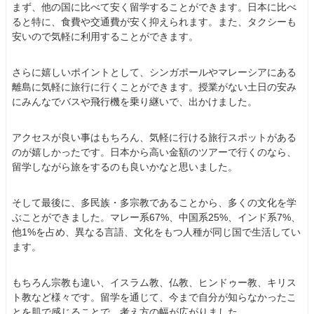
まず、他の国に比べて安く留学することができます。日本に比べ
ると特に、食費や交通費が安く抑えられます。また、タクシーも
安いので気軽に利用することができます。
さらに嬉しいポイントとして、シンガポールやマレーシアにある
離島に気軽に旅行に行くことができます。授業がない土日の安み
にみんなでバスや飛行機を乗り継いで、出かけました。
アクセスが良い事はもちろん、気軽に行ける旅行スポットがある
のが嬉しかったです。日本から高い金額のツアーで行くのなら、
留学しながら旅をするのも良いかなと思いました。
そして最後に、多民族・多宗教であることから、多くの文化を学
ぶことができました。マレー系67%、中国系25%、インド系7%、
他1%を占め、異なる言語、文化をもつ人種が同じ国で生活してい
ます。
もちろん宗教も違い、イスラム教、仏教、ヒンドゥー教、キリス
ト教など様々です。留学を通じて、今まで自分が知らなかったこ
とを肌で感じることで、考え方の幅が広がりました。