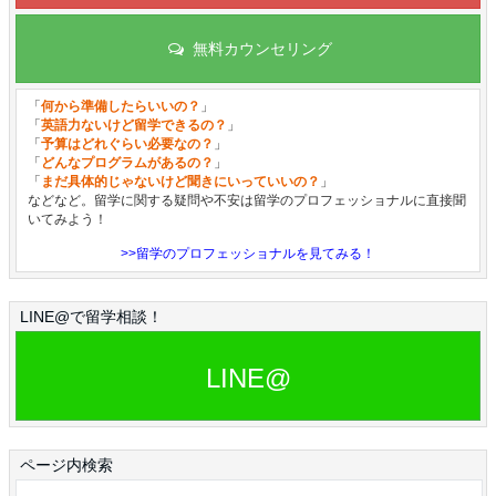
無料カウンセリング
「
何から準備したらいいの？
」
「
英語力ないけど留学できるの？
」
「
予算はどれぐらい必要なの？
」
「
どんなプログラムがあるの？
」
「
まだ具体的じゃないけど聞きにいっていいの？
」
などなど。留学に関する疑問や不安は留学のプロフェッショナルに直接聞
いてみよう！
>>留学のプロフェッショナルを見てみる！
LINE@で留学相談！
LINE@
ページ内検索