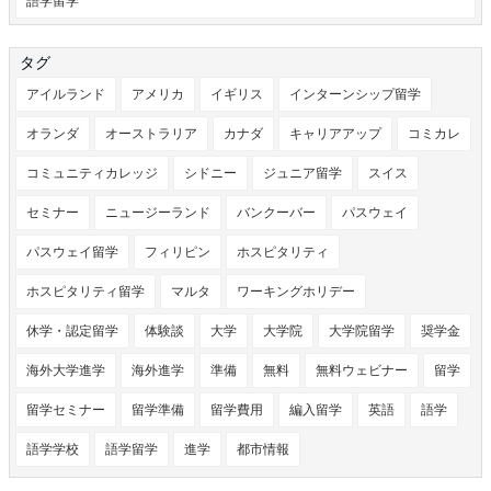
語学留学
タグ
アイルランド
アメリカ
イギリス
インターンシップ留学
オランダ
オーストラリア
カナダ
キャリアアップ
コミカレ
コミュニティカレッジ
シドニー
ジュニア留学
スイス
セミナー
ニュージーランド
バンクーバー
パスウェイ
パスウェイ留学
フィリピン
ホスピタリティ
ホスピタリティ留学
マルタ
ワーキングホリデー
休学・認定留学
体験談
大学
大学院
大学院留学
奨学金
海外大学進学
海外進学
準備
無料
無料ウェビナー
留学
留学セミナー
留学準備
留学費用
編入留学
英語
語学
語学学校
語学留学
進学
都市情報