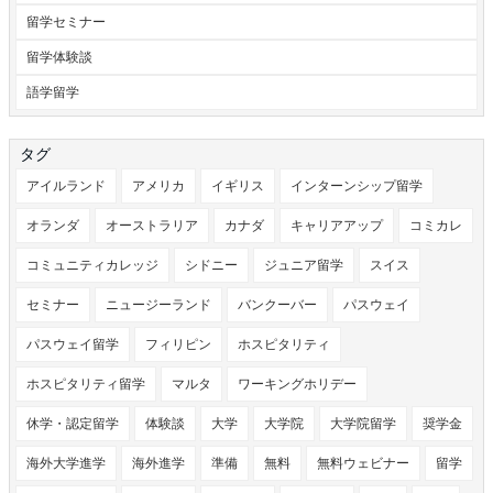
留学セミナー
留学体験談
語学留学
タグ
アイルランド
アメリカ
イギリス
インターンシップ留学
オランダ
オーストラリア
カナダ
キャリアアップ
コミカレ
コミュニティカレッジ
シドニー
ジュニア留学
スイス
セミナー
ニュージーランド
バンクーバー
パスウェイ
パスウェイ留学
フィリピン
ホスピタリティ
ホスピタリティ留学
マルタ
ワーキングホリデー
休学・認定留学
体験談
大学
大学院
大学院留学
奨学金
海外大学進学
海外進学
準備
無料
無料ウェビナー
留学