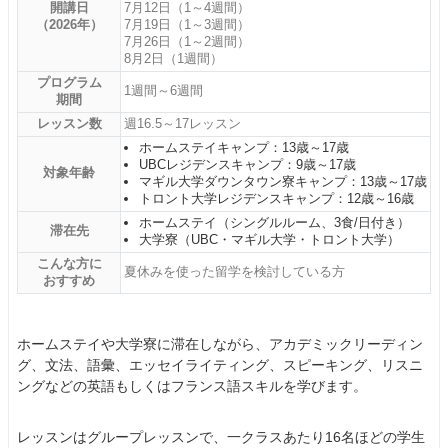
開講日
7月12日（1～4週間）
（2026年）
7月19日（1～3週間）
7月26日（1～2週間）
8月2日（1週間）
プログラム
1週間～6週間
期間
レッスン数
週16.5～17レッスン
ホームステイキャンプ：13歳～17歳
UBCレジデンスキャンプ：9歳～17歳
対象年齢
マギル大学ダウンタウン寮キャンプ：13歳～17歳
トロント大学レジデンスキャンプ：12歳～16歳
ホームステイ（シングルルーム、3食/日付き）
滞在先
大学寮（UBC・マギル大学・トロント大学）
こんな方に
夏休みを使った留学を検討している方
おすすめ
ホームステイや大学寮に滞在しながら、アカデミックリーディン
グ、文法、語彙、エッセイライティング、スピーキング、リスニ
ングなどの英語もしくはフランス語スキルを学びます。
レッスンはグループレッスンで、一クラスあたり16名ほどの学生