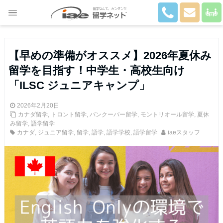
Close
【早めの準備がオススメ】2026年夏休み
留学を目指す！中学生・高校生向け
「ILSC ジュニアキャンプ」
2026年2月20日
カナダ留学
,
トロント留学
,
バンクーバー留学
,
モントリオール留学
,
夏休
み留学
,
語学留学
カナダ
,
ジュニア留学
,
留学
,
語学
,
語学学校
,
語学留学
iaeスタッフ