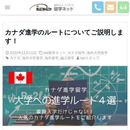
Close
カナダ進学のルートについてご説明しま
す！
2020年11月11日
iae留学ネット
,
カナダ留学
,
海外大学進学
カナダ
,
海外大学進学
,
海外進学
,
編入留学
iaeスタッフ