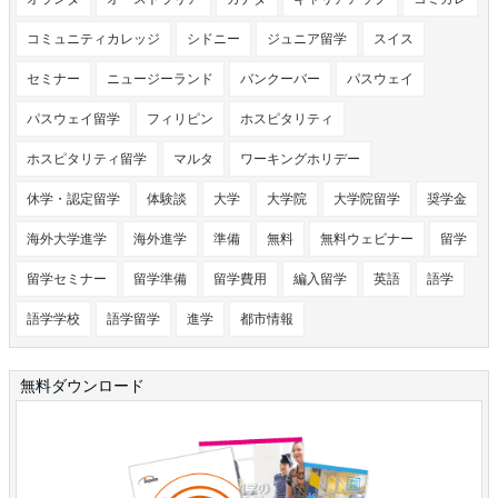
コミュニティカレッジ
シドニー
ジュニア留学
スイス
セミナー
ニュージーランド
バンクーバー
パスウェイ
パスウェイ留学
フィリピン
ホスピタリティ
ホスピタリティ留学
マルタ
ワーキングホリデー
休学・認定留学
体験談
大学
大学院
大学院留学
奨学金
海外大学進学
海外進学
準備
無料
無料ウェビナー
留学
留学セミナー
留学準備
留学費用
編入留学
英語
語学
語学学校
語学留学
進学
都市情報
無料ダウンロード