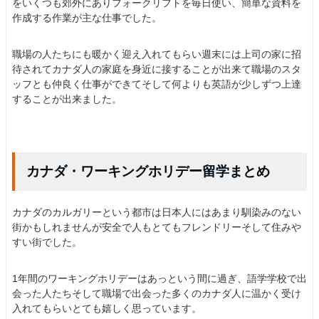
をいくつも郊外にありフォークリフトを毎日使い、簡単な資料を
作成する作業が主な仕事でした。
職場の人たちにも暖かく迎え入れてもらい週末には上司の家に招
待されてカナダ人の家庭を身近に接することが出来て職場のスタ
ッフとも仲良く仕事ができてそして何よりも英語が少しずつ上達
することが出来ました。
カナダ・ワーキングホリデー留学まとめ
カナダのカルガリーという都市は日本人にはあまり馴染みのない
街かもしれませんが安全で人もとてもフレンドリーそして住みや
すい街でした。
1年間のワーキングホリデーはあっという間に過ぎ、語学学校で出
会った人たちそして職場で出会った多くのカナダ人に温かく受け
入れてもらいとても嬉しく思っています。