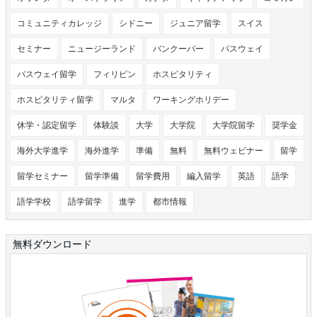
コミュニティカレッジ
シドニー
ジュニア留学
スイス
セミナー
ニュージーランド
バンクーバー
パスウェイ
パスウェイ留学
フィリピン
ホスピタリティ
ホスピタリティ留学
マルタ
ワーキングホリデー
休学・認定留学
体験談
大学
大学院
大学院留学
奨学金
海外大学進学
海外進学
準備
無料
無料ウェビナー
留学
留学セミナー
留学準備
留学費用
編入留学
英語
語学
語学学校
語学留学
進学
都市情報
無料ダウンロード