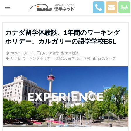
Close
カナダ留学体験談、1年間のワーキング
ホリデー、カルガリーの語学学校ESL
2020年6月15日
カナダ留学
,
留学体験談
カナダ
,
ワーキングホリデー
,
体験談
,
留学
,
語学学校
iaeスタッフ