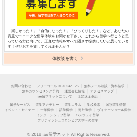
「楽しかった！」「自信になった！」「びっくりした！」など、あなたの
貴重でユニークな留学体験をお聞かせ下さい。これから留学へ行こうと思
っている方に向けて、正直な情報をすべて隠さず提供したいと思っていま
す！ぜひお力を貸してくれませんか？
体験談を書く
お問い合わせ
フリーコール 0120-542-125
無料メール相談・資料請求
無料カウンセリング予約
運営会社情報
アクセスマップ
iae留学ネットについて
全額返金保証
留学サービス
留学アカデミー
留学コラム
学校検索
国別留学情報
イベント・セミナー
一年留学
語学留学
海外進学
ヴォケーショナル留学
インターンシップ留学
パスウェイ留学
ブリティッシュコロンビア大学への留学
© 2019 iae留学ネット All Rights Reserved.