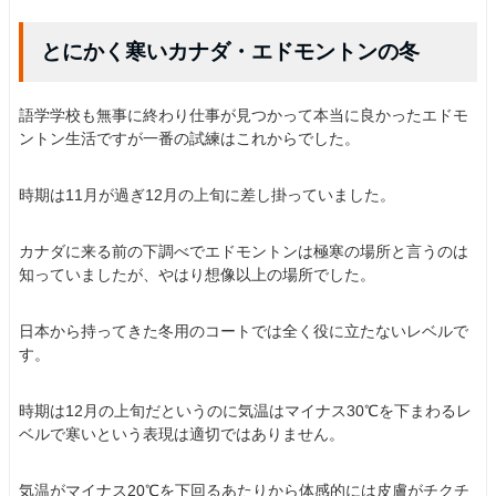
とにかく寒いカナダ・エドモントンの冬
語学学校も無事に終わり仕事が見つかって本当に良かったエドモ
ントン生活ですが一番の試練はこれからでした。
時期は11月が過ぎ12月の上旬に差し掛っていました。
カナダに来る前の下調べでエドモントンは極寒の場所と言うのは
知っていましたが、やはり想像以上の場所でした。
日本から持ってきた冬用のコートでは全く役に立たないレベルで
す。
時期は12月の上旬だというのに気温はマイナス30℃を下まわるレ
ベルで寒いという表現は適切ではありません。
気温がマイナス20℃を下回るあたりから体感的には皮膚がチクチ