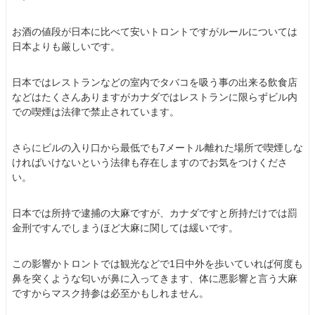
お酒の値段が日本に比べて安いトロントですがルールについては
日本よりも厳しいです。
日本ではレストランなどの室内でタバコを吸う事の出来る飲食店
などはたくさんありますがカナダではレストランに限らずビル内
での喫煙は法律で禁止されています。
さらにビルの入り口から最低でも7メートル離れた場所で喫煙しな
ければいけないという法律も存在しますのでお気をつけくださ
い。
日本では所持で逮捕の大麻ですが、カナダですと所持だけでは罰
金刑ですんでしまうほど大麻に関しては緩いです。
この影響かトロントでは観光などで1日中外を歩いていれば何度も
鼻を突くような匂いが鼻に入ってきます、体に悪影響と言う大麻
ですからマスク持参は必至かもしれません。