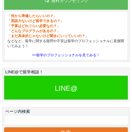
無料カウンセリング
「
何から準備したらいいの？
」
「
英語力ないけど留学できるの？
」
「
予算はどれぐらい必要なの？
」
「
どんなプログラムがあるの？
」
「
まだ具体的じゃないけど聞きにいっていいの？
」
などなど。留学に関する疑問や不安は留学のプロフェッショナルに直接聞
いてみよう！
>>留学のプロフェッショナルを見てみる！
LINE@で留学相談！
LINE@
ページ内検索