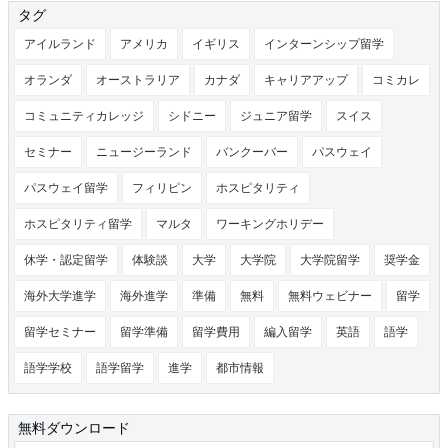
タグ
アイルランド
アメリカ
イギリス
インターンシップ留学
オランダ
オーストラリア
カナダ
キャリアアップ
コミカレ
コミュニティカレッジ
シドニー
ジュニア留学
スイス
セミナー
ニュージーランド
バンクーバー
パスウェイ
パスウェイ留学
フィリピン
ホスピタリティ
ホスピタリティ留学
マルタ
ワーキングホリデー
休学・認定留学
体験談
大学
大学院
大学院留学
奨学金
海外大学進学
海外進学
準備
無料
無料ウェビナー
留学
留学セミナー
留学準備
留学費用
編入留学
英語
語学
語学学校
語学留学
進学
都市情報
無料ダウンロード