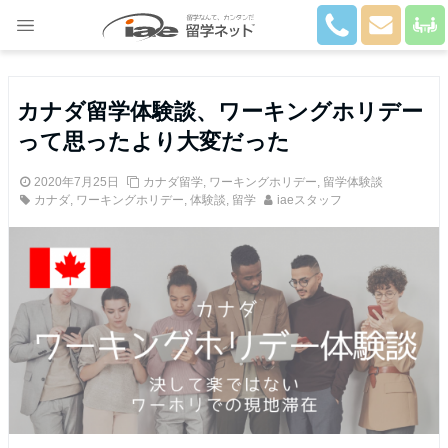
Close
カナダ留学体験談、ワーキングホリデー
って思ったより大変だった
2020年7月25日
カナダ留学
,
ワーキングホリデー
,
留学体験談
カナダ
,
ワーキングホリデー
,
体験談
,
留学
iaeスタッフ