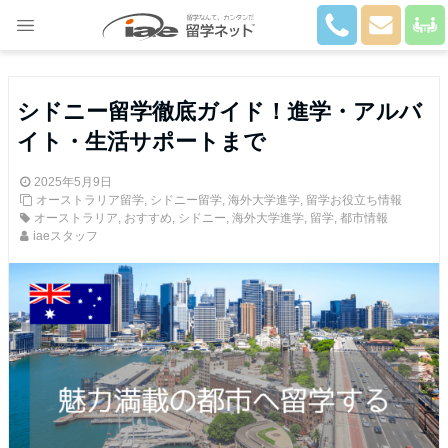
Close
シドニー留学徹底ガイド！進学・アルバ
イト・生活サポートまで
2025年5月9日
オーストラリア留学
,
シドニー留学
,
海外大学進学
,
留学お役立ち情報
オーストラリア
,
おすすめ
,
シドニー
,
海外大学進学
,
留学
,
都市情報
iaeスタッフ