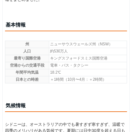
基本情報
州
ニューサウスウェールズ州（NSW）
人口
約530万人
最寄り国際空港
キングスフォードスミス国際空港
空港からの交通手段
電車・バス・タクシー
年間平均気温
18.2℃
日本との時差
＋1時間（10月〜4月：＋2時間）
気候情報
シドニーは、オーストラリアの中でも暑すぎず寒すぎず、温暖で
四季のメリハリがある気候です。夏期には日中30度を超える日も