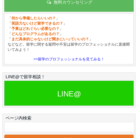
無料カウンセリング
「
何から準備したらいいの？
」
「
英語力ないけど留学できるの？
」
「
予算はどれぐらい必要なの？
」
「
どんなプログラムがあるの？
」
「
まだ具体的じゃないけど聞きにいっていいの？
」
などなど。留学に関する疑問や不安は留学のプロフェッショナルに直接聞
いてみよう！
>>留学のプロフェッショナルを見てみる！
LINE@で留学相談！
LINE@
ページ内検索