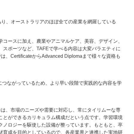
スがあり、オーストラリアのほぼ全ての産業を網羅している
学コースに加え、農業やアニマルケア、美容、デザイン、
、スポーツなど、TAFEで学べる内容は大変バラエティに
ertificateからAdvanced Diplomaまで様々な資格も
接につながっているため、より早い段階で実践的な内容を学
魅力は、市場のニーズや需要に対応し、常にタイリムーな専
ことができるカリキュラム構成だという点です。学習環境
クノロジーを駆使した設備が整っています。もともと、卒
材育成を目的としているので、各産業界と連携した実地研