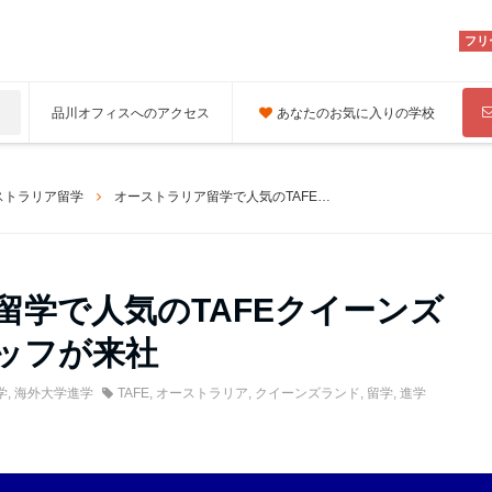
フリ
品川オフィスへのアクセス
あなたのお気に入りの学校
ストラリア留学
オーストラリア留学で人気のTAFEクイーンズランド学校スタッフが来社
留学で人気のTAFEクイーンズ
ッフが来社
学
,
海外大学進学
TAFE
,
オーストラリア
,
クイーンズランド
,
留学
,
進学