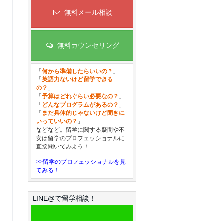
無料メール相談
無料カウンセリング
「
何から準備したらいいの？
」
「
英語力ないけど留学できる
の？
」
「
予算はどれぐらい必要なの？
」
「
どんなプログラムがあるの？
」
「
まだ具体的じゃないけど聞きに
いっていいの？
」
などなど。留学に関する疑問や不
安は留学のプロフェッショナルに
直接聞いてみよう！
>>留学のプロフェッショナルを見
てみる！
LINE@で留学相談！