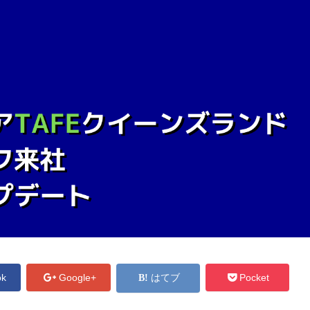
ok
Google+
はてブ
Pocket