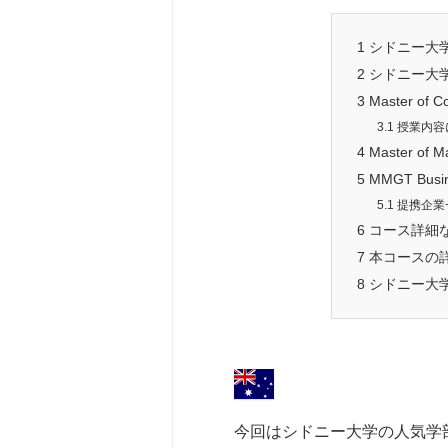
1
シドニー大
2
シドニー大
3
Master o
3.1
授業内容
4
Master o
5
MMGT Bus
5.1
提携企業
6
コース詳細
7
本コースの
8
シドニー大学
今回はシドニー大学の人気学