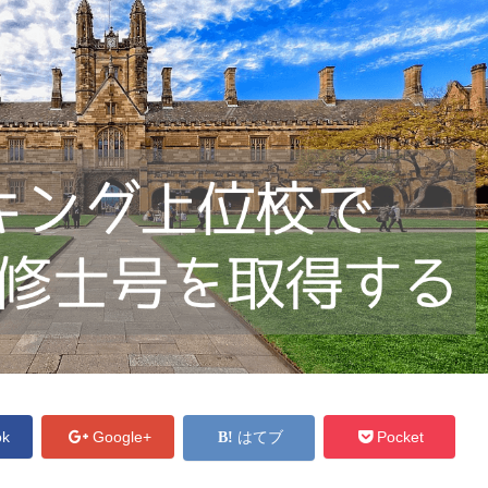
ok
Google+
はてブ
Pocket