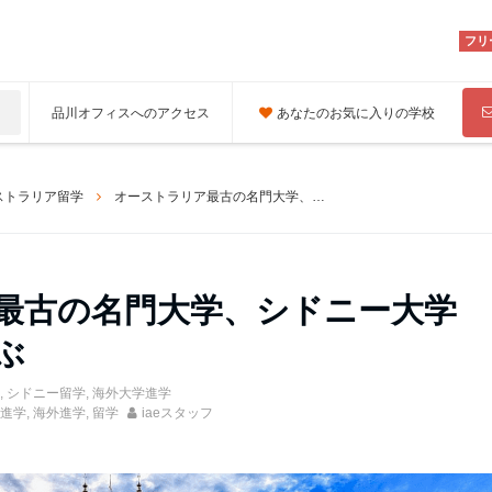
フリ
品川オフィスへのアクセス
あなたのお気に入りの学校
ストラリア留学
オーストラリア最古の名門大学、シドニー大学でビジネスを学ぶ
最古の名門大学、シドニー大学
ぶ
,
シドニー留学
,
海外大学進学
進学
,
海外進学
,
留学
iaeスタッフ