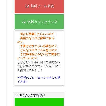
無料メール相談
無料カウンセリング
「
何から準備したらいいの？
」
「
英語力ないけど留学できる
の？
」
「
予算はどれぐらい必要なの？
」
「
どんなプログラムがあるの？
」
「
まだ具体的じゃないけど聞きに
いっていいの？
」
などなど。留学に関する疑問や不
安は留学のプロフェッショナルに
直接聞いてみよう！
>>留学のプロフェッショナルを見
てみる！
LINE@で留学相談！