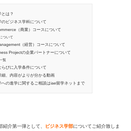
学とは？
学のビジネス学科について
f Commerce（商業）コースについて
について
f Management（経営）コースについて
iness Projectの企業パートナーについて
一覧
ならびに入学条件について
詳細、内容がよりが分かる動画
への進学に関するご相談はiae留学ネットまで
部紹介第一弾として、
ビジネス学部
についてご紹介致しま