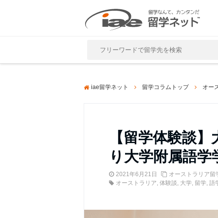
Close
iae留学ネット
留学コラムトップ
オー
【留学体験談】
り大学附属語学
2021年6月21日
オーストラリア留
オーストラリア
,
体験談
,
大学
,
留学
,
語