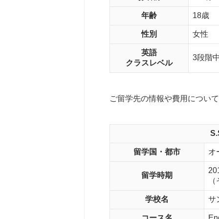
年齢
18歳
性別
女性
英語
3段階
クラスレベル
ご留学先の情報や費用について
S
留学国・都市
オ
2
留学時期
（
学校名
サ
コース名
En