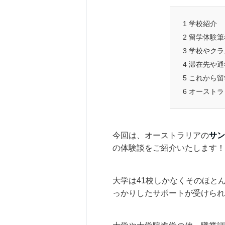
1
学校紹介
2
留学体験筆
3
学校やクラ
4
滞在先や通
5
これから留
6
オーストラ
今回は、オーストラリアの
サン
の体験談をご紹介いたします！
大学は41校しかなくそのほと
っかりしたサポートが受けられ