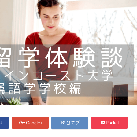
ok
Google+
はてブ
Pocket