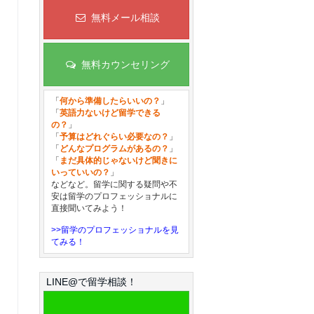
無料メール相談
無料カウンセリング
「
何から準備したらいいの？
」
「
英語力ないけど留学できる
の？
」
「
予算はどれぐらい必要なの？
」
「
どんなプログラムがあるの？
」
「
まだ具体的じゃないけど聞きに
いっていいの？
」
などなど。留学に関する疑問や不
安は留学のプロフェッショナルに
直接聞いてみよう！
>>留学のプロフェッショナルを見
てみる！
LINE@で留学相談！