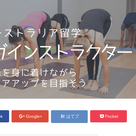
ok
Google+
はてブ
Pocket