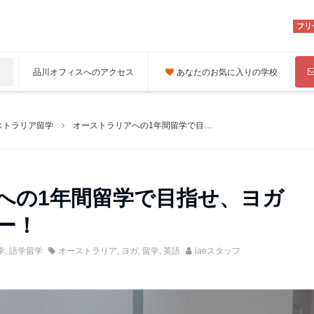
フリ
品川オフィスへのアクセス
あなたのお気に入りの学校
ストラリア留学
オーストラリアへの1年間留学で目指せ、ヨガインストラクター！
への1年間留学で目指せ、ヨガ
ー！
学
,
語学留学
オーストラリア
,
ヨガ
,
留学
,
英語
iaeスタッフ