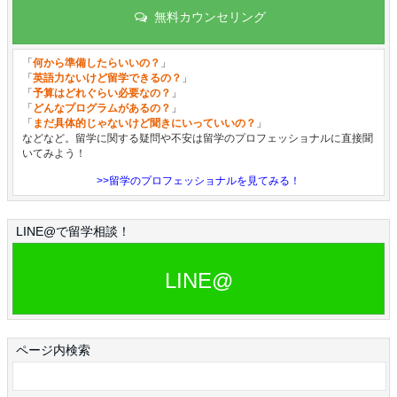
無料カウンセリング
「
何から準備したらいいの？
」
「
英語力ないけど留学できるの？
」
「
予算はどれぐらい必要なの？
」
「
どんなプログラムがあるの？
」
「
まだ具体的じゃないけど聞きにいっていいの？
」
などなど。留学に関する疑問や不安は留学のプロフェッショナルに直接聞
いてみよう！
>>留学のプロフェッショナルを見てみる！
LINE@で留学相談！
LINE@
ページ内検索