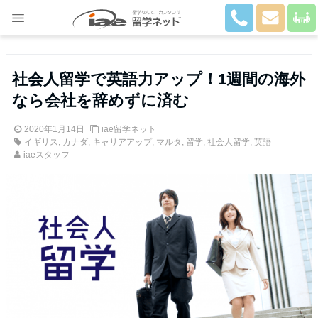
Close
社会人留学で英語力アップ！1週間の海外
なら会社を辞めずに済む
2020年1月14日
iae留学ネット
イギリス
,
カナダ
,
キャリアアップ
,
マルタ
,
留学
,
社会人留学
,
英語
iaeスタッフ