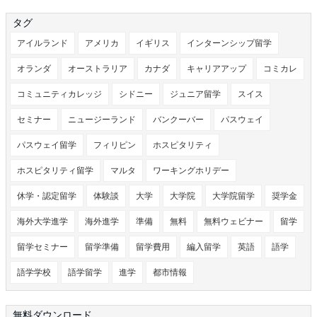
タグ
アイルランド
アメリカ
イギリス
インターンシップ留学
オランダ
オーストラリア
カナダ
キャリアアップ
コミカレ
コミュニティカレッジ
シドニー
ジュニア留学
スイス
セミナー
ニュージーランド
バンクーバー
パスウェイ
パスウェイ留学
フィリピン
ホスピタリティ
ホスピタリティ留学
マルタ
ワーキングホリデー
休学・認定留学
体験談
大学
大学院
大学院留学
奨学金
海外大学進学
海外進学
準備
無料
無料ウェビナー
留学
留学セミナー
留学準備
留学費用
編入留学
英語
語学
語学学校
語学留学
進学
都市情報
無料ダウンロード