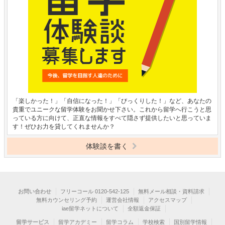
「楽しかった！」「自信になった！」「びっくりした！」など、あなたの
貴重でユニークな留学体験をお聞かせ下さい。これから留学へ行こうと思
っている方に向けて、正直な情報をすべて隠さず提供したいと思っていま
す！ぜひお力を貸してくれませんか？
体験談を書く
お問い合わせ
フリーコール 0120-542-125
無料メール相談・資料請求
無料カウンセリング予約
運営会社情報
アクセスマップ
iae留学ネットについて
全額返金保証
留学サービス
留学アカデミー
留学コラム
学校検索
国別留学情報