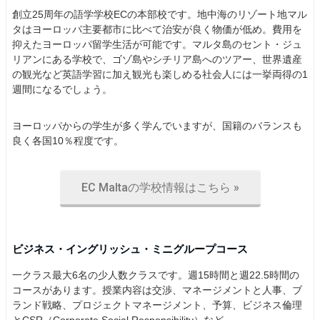
創立25周年の語学学校ECの本部校です。地中海のリゾート地マル
タはヨーロッパ主要都市に比べて治安が良く物価が低め。費用を
抑えたヨーロッパ留学生活が可能です。マルタ島のセント・ジュ
リアンにある学校で、ゴゾ島やシチリア島へのツアー、世界遺産
の観光など英語学習に加え観光も楽しめる社会人には一挙両得の1
週間になるでしょう。
ヨーロッパからの学生が多く学んでいますが、国籍のバランスも
良く各国10％程度です。
EC Maltaの学校情報はこちら »
ビジネス・イングリッシュ・ミニグループコース
一クラス最大6名の少人数クラスです。週15時間と週22.5時間の
コースがあります。授業内容は交渉、マネージメントと人事、ブ
ランド戦略、プロジェクトマネージメント、予算、ビジネス倫理