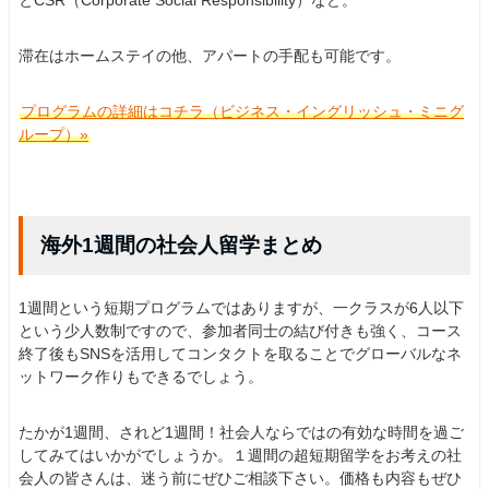
とCSR（Corporate Social Responsibility）など。
滞在はホームステイの他、アパートの手配も可能です。
プログラムの詳細はコチラ（ビジネス・イングリッシュ・ミニグ
ループ）»
海外1週間の社会人留学まとめ
1週間という短期プログラムではありますが、一クラスが6人以下
という少人数制ですので、参加者同士の結び付きも強く、コース
終了後もSNSを活用してコンタクトを取ることでグローバルなネ
ットワーク作りもできるでしょう。
たかが1週間、されど1週間！社会人ならではの有効な時間を過ご
してみてはいかがでしょうか。１週間の超短期留学をお考えの社
会人の皆さんは、迷う前にぜひご相談下さい。価格も内容もぜひ