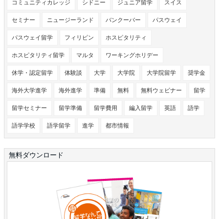
コミュニティカレッジ
シドニー
ジュニア留学
スイス
セミナー
ニュージーランド
バンクーバー
パスウェイ
パスウェイ留学
フィリピン
ホスピタリティ
ホスピタリティ留学
マルタ
ワーキングホリデー
休学・認定留学
体験談
大学
大学院
大学院留学
奨学金
海外大学進学
海外進学
準備
無料
無料ウェビナー
留学
留学セミナー
留学準備
留学費用
編入留学
英語
語学
語学学校
語学留学
進学
都市情報
無料ダウンロード