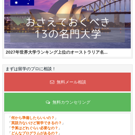
2027年世界大学ランキング上位のオーストラリア名...
まずは留学のプロに相談！
無料メール相談
無料カウンセリング
「
何から準備したらいいの？
」
「
英語力ないけど留学できるの？
」
「
予算はどれぐらい必要なの？
」
「
どんなプログラムがあるの？
」