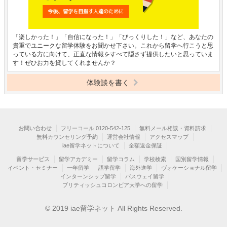
「楽しかった！」「自信になった！」「びっくりした！」など、あなたの
貴重でユニークな留学体験をお聞かせ下さい。これから留学へ行こうと思
っている方に向けて、正直な情報をすべて隠さず提供したいと思っていま
す！ぜひお力を貸してくれませんか？
体験談を書く
お問い合わせ
フリーコール 0120-542-125
無料メール相談・資料請求
無料カウンセリング予約
運営会社情報
アクセスマップ
iae留学ネットについて
全額返金保証
留学サービス
留学アカデミー
留学コラム
学校検索
国別留学情報
イベント・セミナー
一年留学
語学留学
海外進学
ヴォケーショナル留学
インターンシップ留学
パスウェイ留学
ブリティッシュコロンビア大学への留学
© 2019 iae留学ネット All Rights Reserved.