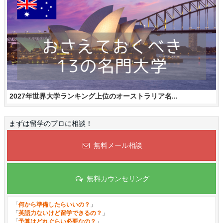
2027年世界大学ランキング上位のオーストラリア名...
まずは留学のプロに相談！
無料メール相談
無料カウンセリング
「
何から準備したらいいの？
」
「
英語力ないけど留学できるの？
」
「
予算はどれぐらい必要なの？
」