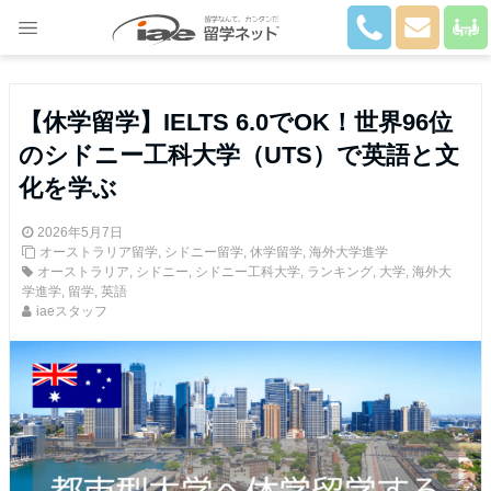
Close
【休学留学】IELTS 6.0でOK！世界96位
のシドニー工科大学（UTS）で英語と文
化を学ぶ
2026年5月7日
オーストラリア留学
,
シドニー留学
,
休学留学
,
海外大学進学
オーストラリア
,
シドニー
,
シドニー工科大学
,
ランキング
,
大学
,
海外大
学進学
,
留学
,
英語
iaeスタッフ