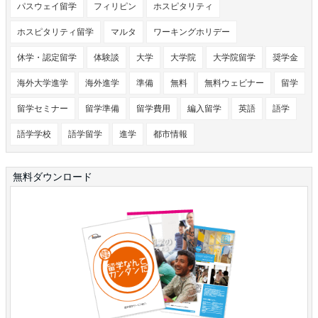
パスウェイ留学
フィリピン
ホスピタリティ
ホスピタリティ留学
マルタ
ワーキングホリデー
休学・認定留学
体験談
大学
大学院
大学院留学
奨学金
海外大学進学
海外進学
準備
無料
無料ウェビナー
留学
留学セミナー
留学準備
留学費用
編入留学
英語
語学
語学学校
語学留学
進学
都市情報
無料ダウンロード