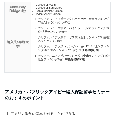
College of Marin
University
College of San Mateo
Bridge 4校
Santa Monica College
Irvine Valley College
カリフォルニア大学サンタバーバラ校（全米ランキング
74位/世界ランキング68位）
カリフォルニア大学アーバイン校 （全米ランキング80
位/世界ランキング98位）
カリフォルニア大学デービス校（全米ランキング38位/世
界ランキング64位）
編入先4年制大
学
カリフォルニア大学ロサンゼルス校/ UCLA（全米ランキ
ング26位/世界ランキング15位）
※優先出願可能
カリフォルニア大学バークレー校（全米ランキング34位/
世界ランキング7位）
※優先出願可能
アメリカ・パブリックアイビー編入保証留学セミナー
のおすすめポイント
アメリカ進学の基本を知ることができる