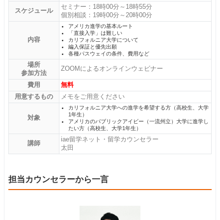
セミナー：18時00分～18時55分
スケジュール
個別相談：19時00分～20時00分
アメリカ進学の基本ルート
「直接入学」は難しい
内容
カリフォルニア大学について
編入保証と優先出願
各種パスウェイの条件、費用など
場所
ZOOMによるオンラインウェビナー
参加方法
費用
無料
用意するもの
メモをご用意ください
カリフォルニア大学への進学を希望する方（高校生、大学
1年生）
対象
アメリカのパブリックアイビー（一流州立）大学に進学し
たい方（高校生、大学1年生）
iae留学ネット・留学カウンセラー
講師
太田
担当カウンセラーから一言