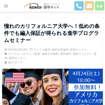
Close
憧れのカリフォルニア大学へ！低めの条
件でも編入保証が得られる進学プログラ
ムセミナー
2021年3月10日
アメリカ留学
,
海外大学進学
,
留学セミナー
アメリカ
,
パスウェイ留学
,
海外大学進学
,
海外進学
,
無料ウェビナー
,
留
学
,
留学セミナー
iaeスタッフ