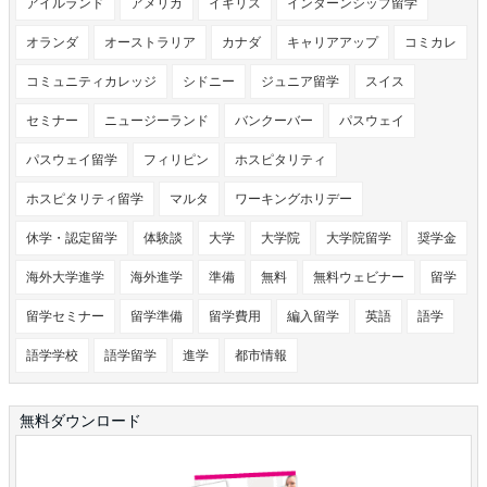
アイルランド
アメリカ
イギリス
インターンシップ留学
オランダ
オーストラリア
カナダ
キャリアアップ
コミカレ
コミュニティカレッジ
シドニー
ジュニア留学
スイス
セミナー
ニュージーランド
バンクーバー
パスウェイ
パスウェイ留学
フィリピン
ホスピタリティ
ホスピタリティ留学
マルタ
ワーキングホリデー
休学・認定留学
体験談
大学
大学院
大学院留学
奨学金
海外大学進学
海外進学
準備
無料
無料ウェビナー
留学
留学セミナー
留学準備
留学費用
編入留学
英語
語学
語学学校
語学留学
進学
都市情報
無料ダウンロード