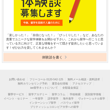
「楽しかった！」「自信になった！」「びっくりした！」など、あなたの
貴重でユニークな留学体験をお聞かせ下さい。これから留学へ行こうと思
っている方に向けて、正直な情報をすべて隠さず提供したいと思っていま
す！ぜひお力を貸してくれませんか？
体験談を書く
お問い合わせ
フリーコール 0120-542-125
無料メール相談・資料請求
無料カウンセリング予約
運営会社情報
アクセスマップ
iae留学ネットについて
全額返金保証
留学サービス
留学アカデミー
留学コラム
学校検索
国別留学情報
イベント・セミナー
一年留学
語学留学
海外進学
ヴォケーショナル留学
インターンシップ留学
パスウェイ留学
ブリティッシュコロンビア大学への留学