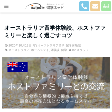
Close
オーストラリア留学体験談、ホストファ
ミリーと楽しく過ごすコツ
2020年10月12日
オーストラリア留学
,
留学体験談
オーストラリア
,
ホームステイ
,
体験談
,
留学
iaeスタッフ