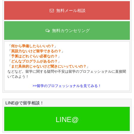
無料メール相談
無料カウンセリング
「
何から準備したらいいの？
」
「
英語力ないけど留学できるの？
」
「
予算はどれぐらい必要なの？
」
「
どんなプログラムがあるの？
」
「
まだ具体的じゃないけど聞きにいっていいの？
」
などなど。留学に関する疑問や不安は留学のプロフェッショナルに直接聞
いてみよう！
>>留学のプロフェッショナルを見てみる！
LINE@で留学相談！
LINE@