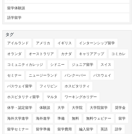
留学体験談
語学留学
タグ
アイルランド
アメリカ
イギリス
インターンシップ留学
オランダ
オーストラリア
カナダ
キャリアアップ
コミカレ
コミュニティカレッジ
シドニー
ジュニア留学
スイス
セミナー
ニュージーランド
バンクーバー
パスウェイ
パスウェイ留学
フィリピン
ホスピタリティ
ホスピタリティ留学
マルタ
ワーキングホリデー
休学・認定留学
体験談
大学
大学院
大学院留学
奨学金
海外大学進学
海外進学
準備
無料
無料ウェビナー
留学
留学セミナー
留学準備
留学費用
編入留学
英語
語学