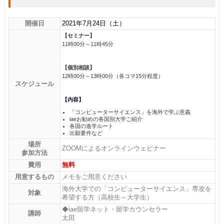
開催日
2021年7月24日（土）
【セミナー】
11時00分～11時45分
【個別相談】
12時00分～13時00分（各コマ15分程度）
スケジュール
【内容】
「コンピューターサイエンス」を海外で学ぶ意義
iaeお勧めの各国別大学ご紹介
各国の進学ルート
出願要件など
場所
ZOOMによるオンラインウェビナー
参加方法
費用
無料
用意するもの
メモをご用意ください
海外大学での「コンピューターサイエンス」専攻を
対象
希望する方（高校生～大学生）
◆iae留学ネット・留学カウンセラー
講師
太田