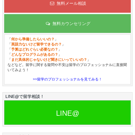
無料メール相談
無料カウンセリング
「
何から準備したらいいの？
」
「
英語力ないけど留学できるの？
」
「
予算はどれぐらい必要なの？
」
「
どんなプログラムがあるの？
」
「
まだ具体的じゃないけど聞きにいっていいの？
」
などなど。留学に関する疑問や不安は留学のプロフェッショナルに直接聞
いてみよう！
>>留学のプロフェッショナルを見てみる！
LINE@で留学相談！
LINE@