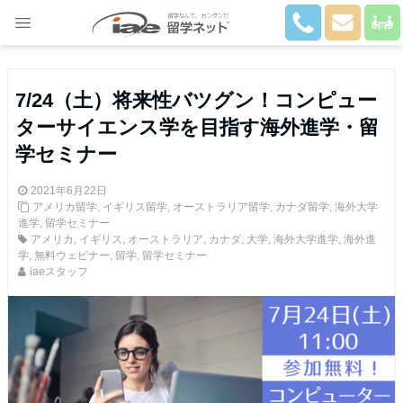
Close
7/24（土）将来性バツグン！コンピュー
ターサイエンス学を目指す海外進学・留
学セミナー
2021年6月22日
アメリカ留学
,
イギリス留学
,
オーストラリア留学
,
カナダ留学
,
海外大学
進学
,
留学セミナー
アメリカ
,
イギリス
,
オーストラリア
,
カナダ
,
大学
,
海外大学進学
,
海外進
学
,
無料ウェビナー
,
留学
,
留学セミナー
iaeスタッフ