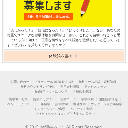
「楽しかった！」「自信になった！」「びっくりした！」など、あなたの
貴重でユニークな留学体験をお聞かせ下さい。これから留学へ行こうと思
っている方に向けて、正直な情報をすべて隠さず提供したいと思っていま
す！ぜひお力を貸してくれませんか？
体験談を書く
お問い合わせ
フリーコール 0120-542-125
無料メール相談・資料請求
無料カウンセリング予約
運営会社情報
アクセスマップ
iae留学ネットについて
全額返金保証
留学サービス
留学アカデミー
留学コラム
学校検索
国別留学情報
イベント・セミナー
一年留学
語学留学
海外進学
ヴォケーショナル留学
インターンシップ留学
パスウェイ留学
ブリティッシュコロンビア大学への留学
© 2019 iae留学ネット All Rights Reserved.