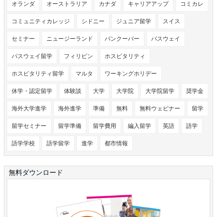
オランダ
オーストラリア
カナダ
キャリアアップ
コミカレ
コミュニティカレッジ
シドニー
ジュニア留学
スイス
セミナー
ニュージーランド
バンクーバー
パスウェイ
パスウェイ留学
フィリピン
ホスピタリティ
ホスピタリティ留学
マルタ
ワーキングホリデー
休学・認定留学
体験談
大学
大学院
大学院留学
奨学金
海外大学進学
海外進学
準備
無料
無料ウェビナー
留学
留学セミナー
留学準備
留学費用
編入留学
英語
語学
語学学校
語学留学
進学
都市情報
無料ダウンロード