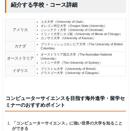
紹介する学校・コース詳細
ユタ大学（University of Utah）
オレゴン州立大学（Oregon State University）
アメリカ
シンシナティ大学（University of Cincinnati）
イリノイ大学シカゴ校（University of Illinois at Chicago）
カンザス大学（University of Kansas）
ブリティッシュコロンビア大学（The University of British
カナダ
Columbia）
オーストラリア国立大学（The Australian National
オーストラリア
University）
シドニー大学（The University of Sydney）
ブリストル大学（Univertsity of Bristol）
イギリス
グラスゴー大学（University of Glasgow）
コンピューターサイエンスを目指す海外進学・留学セ
ミナーのおすすめポイント
「コンピューターサイエンス」に強い世界の大学を知ること
ができる