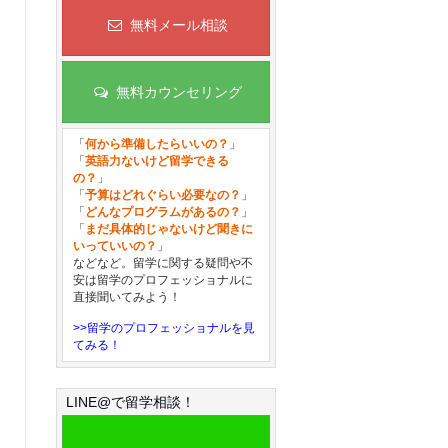
無料メール相談
無料カウンセリング
「
何から準備したらいいの？
」
「
英語力ないけど留学できる
の？
」
「
予算はどれぐらい必要なの？
」
「
どんなプログラムがあるの？
」
「
まだ具体的じゃないけど聞きに
いっていいの？
」
などなど。留学に関する疑問や不
安は留学のプロフェッショナルに
直接聞いてみよう！
>>留学のプロフェッショナルを見
てみる！
LINE@で留学相談！