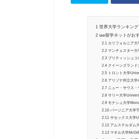
1
世界大学ランキング
2
iae留学ネットがお
2.1
カリフォルニア大学バークレー
2.2
マンチェスター大学The U
2.3
ブリティッシュコロンビア大
2.4
クイーンズランド大学The
2.5
トロント大学Universi
2.6
アリゾナ州立大学Arizon
2.7
ニュー・サウス・ウェールズ
2.8
サリー大学University
2.9
モナシュ大学Monash 
2.10
バージニア大学The Uni
2.11
サセックス大学Univer
2.12
アムステルダム大学Uni
2.13
マギル大学McGill U