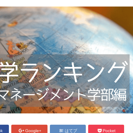
ok
Google+
はてブ
Pocket