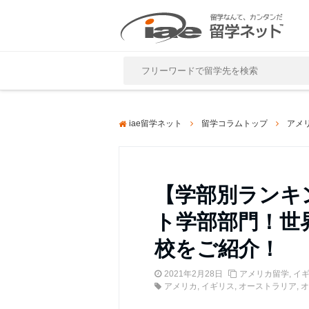
Close
iae留学ネット
留学コラムトップ
アメ
【学部別ランキ
ト学部部門！世
校をご紹介！
2021年2月28日
アメリカ留学
,
イ
アメリカ
,
イギリス
,
オーストラリア
,
オ