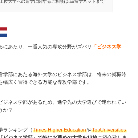
上位大学への進学に関するご相談はiae留学ネットまで
るにあたり、一番人気の専攻分野がズバリ
「ビジネス学
営学部にあたる海外大学のビジネス学部は、将来の就職時
を幅広く習得できる万能な専攻学部です。
ビジネス学部があるため、進学先の大学選びで迷われてい
うか？
学ランキング（
Times Higher Education
や
TopUniversities
「ビジネス学部」で特にお薦めの大学を13校
ご紹介致しま