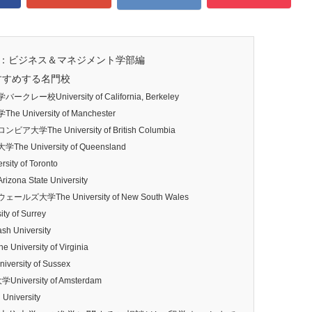
：ビジネス＆マネジメント学部編
すすめする名門校
校University of California, Berkeley
niversity of Manchester
学The University of British Columbia
 University of Queensland
ty of Toronto
a State University
大学The University of New South Wales
 of Surrey
University
versity of Virginia
sity of Sussex
versity of Amsterdam
niversity