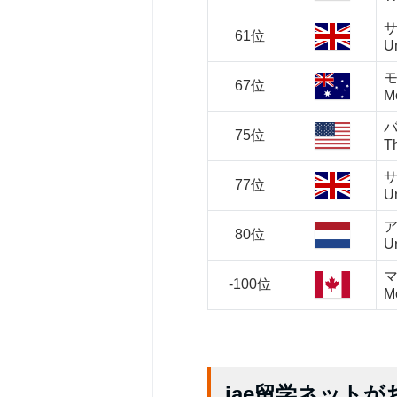
61位
Un
67位
M
75位
Th
77位
Un
80位
Un
-100位
Mc
iae留学ネット