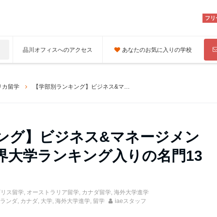
フリ
品川オフィスへのアクセス
あなたのお気に入りの学校
リカ留学
【学部別ランキング】ビジネス&マネージメント学部部門！世界大学ランキング入りの名門13校をご紹介！
ング】ビジネス&マネージメン
界大学ランキング入りの名門13
ギリス留学
,
オーストラリア留学
,
カナダ留学
,
海外大学進学
ランダ
,
カナダ
,
大学
,
海外大学進学
,
留学
iaeスタッフ