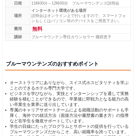
日程
11時00分～12時00分 ブルーマウンテンズ説明会
インターネット環境がある場所
場所
説明会はオンライン上で行いますので、スマートフォ
ンもしくはパソコン等のデバイスをご用意下さい。
無料
費用
講師
ブルーマウンテン専任カウンセラー 國府恵子
ブルーマウンテンズのおすすめポイント
オーストラリアにありながら、スイス式ホスピタリティを学ぶ
ことのできるホテル専門大学です。
ビジネスを学びながら、実技とインターンシップを通して実務
経験を積むことができるので、卒業後に即戦力となる能力の高
い卒業生を業界に送り出しています。
専属のキャリアサポートチームによる就職活動のサポートも手
厚く、海外での就活方法（面接方法や履歴書の書き方）の指導
など在学生を徹底サポートしています。
学生の目線にたったプログラムとサポートの提供を行っている
ブルーマウンテンズだからこそ、高い就職率を誇っています。