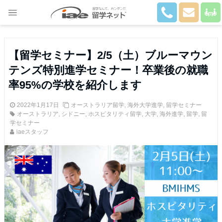
Close
【留学セミナー】2/5（土）ブルーマウン
テンズ特別進学セミナー！卒業後の就職
率95%の学校を紹介します
2022年1月17日
オーストラリア留学
,
海外大学進学
,
留学セミナー
オーストラリア
,
シドニー
,
ホスピタリティ留学
,
大学
,
海外進学
,
留学
,
留
学セミナー
iaeスタッフ