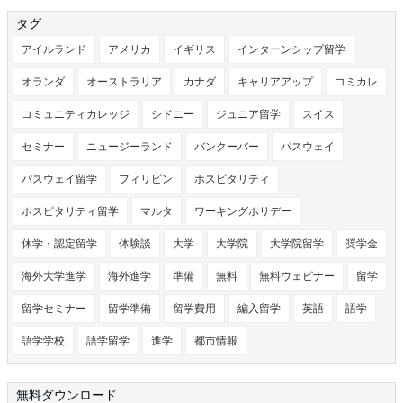
タグ
アイルランド
アメリカ
イギリス
インターンシップ留学
オランダ
オーストラリア
カナダ
キャリアアップ
コミカレ
コミュニティカレッジ
シドニー
ジュニア留学
スイス
セミナー
ニュージーランド
バンクーバー
パスウェイ
パスウェイ留学
フィリピン
ホスピタリティ
ホスピタリティ留学
マルタ
ワーキングホリデー
休学・認定留学
体験談
大学
大学院
大学院留学
奨学金
海外大学進学
海外進学
準備
無料
無料ウェビナー
留学
留学セミナー
留学準備
留学費用
編入留学
英語
語学
語学学校
語学留学
進学
都市情報
無料ダウンロード