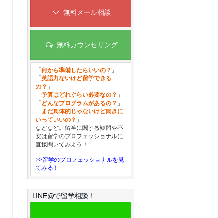
無料メール相談
無料カウンセリング
「
何から準備したらいいの？
」
「
英語力ないけど留学できる
の？
」
「
予算はどれぐらい必要なの？
」
「
どんなプログラムがあるの？
」
「
まだ具体的じゃないけど聞きに
いっていいの？
」
などなど。留学に関する疑問や不
安は留学のプロフェッショナルに
直接聞いてみよう！
>>留学のプロフェッショナルを見
てみる！
LINE@で留学相談！