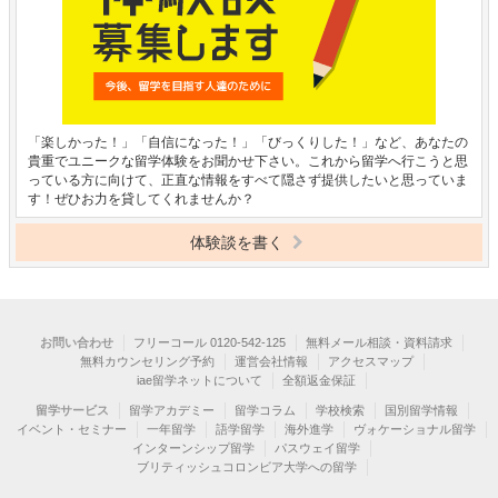
「楽しかった！」「自信になった！」「びっくりした！」など、あなたの
貴重でユニークな留学体験をお聞かせ下さい。これから留学へ行こうと思
っている方に向けて、正直な情報をすべて隠さず提供したいと思っていま
す！ぜひお力を貸してくれませんか？
体験談を書く
お問い合わせ
フリーコール 0120-542-125
無料メール相談・資料請求
無料カウンセリング予約
運営会社情報
アクセスマップ
iae留学ネットについて
全額返金保証
留学サービス
留学アカデミー
留学コラム
学校検索
国別留学情報
イベント・セミナー
一年留学
語学留学
海外進学
ヴォケーショナル留学
インターンシップ留学
パスウェイ留学
ブリティッシュコロンビア大学への留学