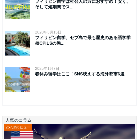
フィリピン留学は社会人の方におすすめ！安く、
そして短期間でス...
2020年3月15日
フィリピン留学、セブ島で最も歴史のある語学学
校CPILSの魅...
2025年1月7日
春休み留学はここ！SNS映えする海外都市6選
人気のコラム
257,396ビュー