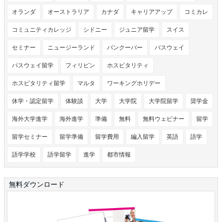
オランダ
オーストラリア
カナダ
キャリアアップ
コミカレ
コミュニティカレッジ
シドニー
ジュニア留学
スイス
セミナー
ニュージーランド
バンクーバー
パスウェイ
パスウェイ留学
フィリピン
ホスピタリティ
ホスピタリティ留学
マルタ
ワーキングホリデー
休学・認定留学
体験談
大学
大学院
大学院留学
奨学金
海外大学進学
海外進学
準備
無料
無料ウェビナー
留学
留学セミナー
留学準備
留学費用
編入留学
英語
語学
語学学校
語学留学
進学
都市情報
無料ダウンロード