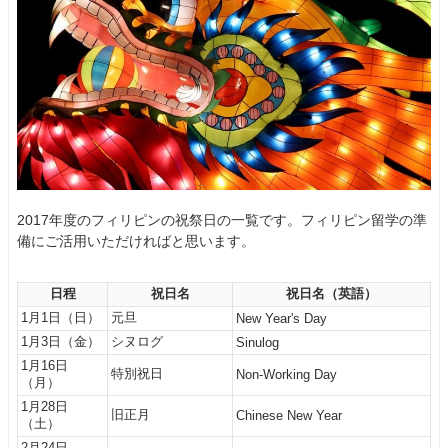
2017年度のフィリピンの祝祭日の一覧です。フィリピン留学の準
備にご活用いただければと思います。
日程
祝日名
祝日名（英語）
1月1日（日）
元旦
New Year's Day
1月3日（金）
シヌログ
Sinulog
1月16日
特別祝日
Non-Working Day
（月）
1月28日
旧正月
Chinese New Year
（土）
2月24日