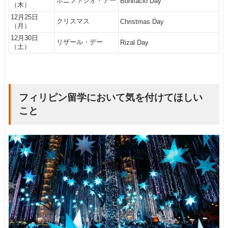
ボニファシオ・デー
Bonifacio Day
（木）
12月25日
クリスマス
Christmas Day
（月）
12月30日
リザール・デー
Rizal Day
（土）
フィリピン留学において気を付けてほしい
こと