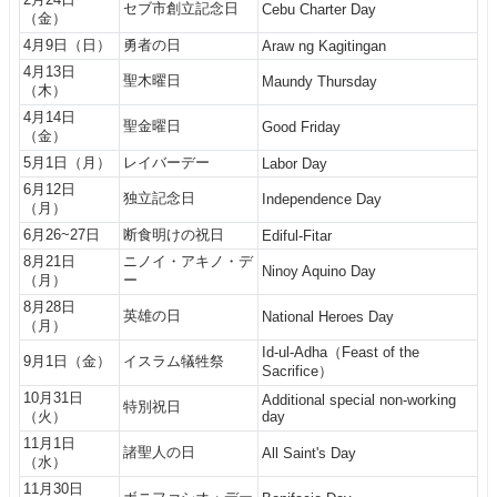
セブ市創立記念日
Cebu Charter Day
（金）
4月9日（日）
勇者の日
Araw ng Kagitingan
4月13日
聖木曜日
Maundy Thursday
（木）
4月14日
聖金曜日
Good Friday
（金）
5月1日（月）
レイバーデー
Labor Day
6月12日
独立記念日
Independence Day
（月）
6月26~27日
断食明けの祝日
Ediful-Fitar
8月21日
ニノイ・アキノ・デ
Ninoy Aquino Day
（月）
ー
8月28日
英雄の日
National Heroes Day
（月）
Id-ul-Adha（Feast of the
9月1日（金）
イスラム犠牲祭
Sacrifice）
10月31日
Additional special non-working
特別祝日
（火）
day
11月1日
諸聖人の日
All Saint's Day
（水）
11月30日