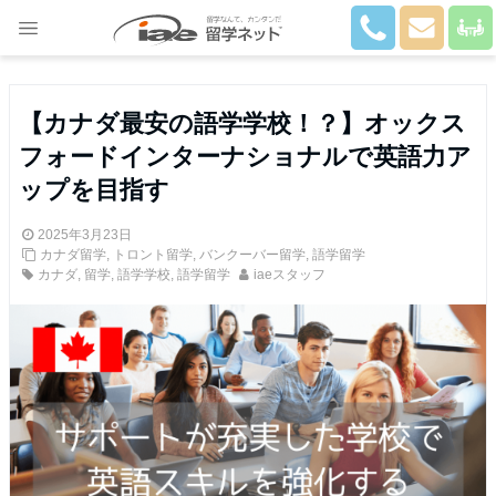
Close
【カナダ最安の語学学校！？】オックス
フォードインターナショナルで英語力ア
ップを目指す
2025年3月23日
カナダ留学
,
トロント留学
,
バンクーバー留学
,
語学留学
カナダ
,
留学
,
語学学校
,
語学留学
iaeスタッフ