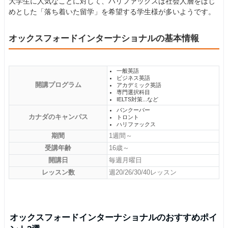
大学生に人気なことに対して、ハリファックスは社会人層をはじ
めとした「落ち着いた留学」を希望する学生様が多いようです。
オックスフォードインターナショナルの基本情報
一般英語
ビジネス英語
開講プログラム
アカデミック英語
専門選択科目
IELTS対策...など
バンクーバー
カナダのキャンパス
トロント
ハリファックス
期間
1週間～
受講年齢
16歳～
開講日
毎週月曜日
レッスン数
週20/26/30/40レッスン
オックスフォードインターナショナルのおすすめポイ