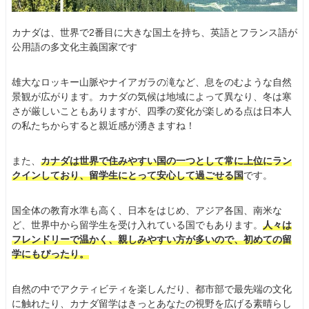
カナダは、世界で2番目に大きな国土を持ち、英語とフランス語が
公用語の多文化主義国家です
雄大なロッキー山脈やナイアガラの滝など、息をのむような自然
景観が広がります。カナダの気候は地域によって異なり、冬は寒
さが厳しいこともありますが、四季の変化が楽しめる点は日本人
の私たちからすると親近感が湧きますね！
また、
カナダは世界で住みやすい国の一つとして常に上位にラン
クインしており、留学生にとって安心して過ごせる国
です。
国全体の教育水準も高く、日本をはじめ、アジア各国、南米な
ど、世界中から留学生を受け入れている国でもあります。
人々は
フレンドリーで温かく、親しみやすい方が多いので、初めての留
学にもぴったり。
自然の中でアクティビティを楽しんだり、都市部で最先端の文化
に触れたり、カナダ留学はきっとあなたの視野を広げる素晴らし