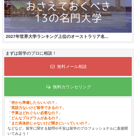
2027年世界大学ランキング上位のオーストラリア名...
まずは留学のプロに相談！
無料メール相談
無料カウンセリング
「
何から準備したらいいの？
」
「
英語力ないけど留学できるの？
」
「
予算はどれぐらい必要なの？
」
「
どんなプログラムがあるの？
」
「
まだ具体的じゃないけど聞きにいっていいの？
」
などなど。留学に関する疑問や不安は留学のプロフェッショナルに直接聞
いてみよう！