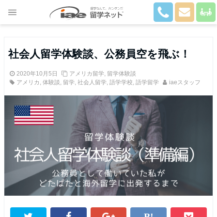
Close
社会人留学体験談、公務員空を飛ぶ！
2020年10月5日
アメリカ留学
,
留学体験談
アメリカ
,
体験談
,
留学
,
社会人留学
,
語学学校
,
語学留学
iaeスタッフ