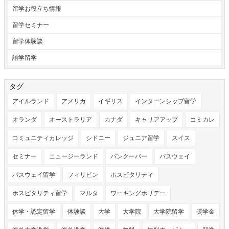
留学お役立ち情報
留学セミナー
留学体験談
語学留学
タグ
アイルランド
アメリカ
イギリス
インターンシップ留学
オランダ
オーストラリア
カナダ
キャリアアップ
コミカレ
コミュニティカレッジ
シドニー
ジュニア留学
スイス
セミナー
ニュージーランド
バンクーバー
パスウェイ
パスウェイ留学
フィリピン
ホスピタリティ
ホスピタリティ留学
マルタ
ワーキングホリデー
休学・認定留学
体験談
大学
大学院
大学院留学
奨学金