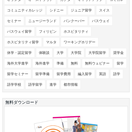
コミュニティカレッジ
シドニー
ジュニア留学
スイス
セミナー
ニュージーランド
バンクーバー
パスウェイ
パスウェイ留学
フィリピン
ホスピタリティ
ホスピタリティ留学
マルタ
ワーキングホリデー
休学・認定留学
体験談
大学
大学院
大学院留学
奨学金
海外大学進学
海外進学
準備
無料
無料ウェビナー
留学
留学セミナー
留学準備
留学費用
編入留学
英語
語学
語学学校
語学留学
進学
都市情報
無料ダウンロード