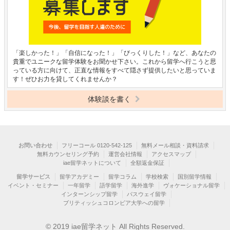
「楽しかった！」「自信になった！」「びっくりした！」など、あなたの
貴重でユニークな留学体験をお聞かせ下さい。これから留学へ行こうと思
っている方に向けて、正直な情報をすべて隠さず提供したいと思っていま
す！ぜひお力を貸してくれませんか？
体験談を書く
お問い合わせ
フリーコール 0120-542-125
無料メール相談・資料請求
無料カウンセリング予約
運営会社情報
アクセスマップ
iae留学ネットについて
全額返金保証
留学サービス
留学アカデミー
留学コラム
学校検索
国別留学情報
イベント・セミナー
一年留学
語学留学
海外進学
ヴォケーショナル留学
インターンシップ留学
パスウェイ留学
ブリティッシュコロンビア大学への留学
© 2019 iae留学ネット All Rights Reserved.