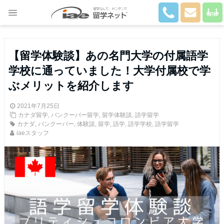
Close
【留学体験談】あの名門大学の付属語学
学校に通っていました！大学付属校で学
ぶメリットを紹介します
2021年7月25日
カナダ留学
,
バンクーバー留学
,
留学体験談
,
語学留学
カナダ
,
バンクーバー
,
体験談
,
留学
,
語学
,
語学学校
,
語学留学
iaeスタッフ