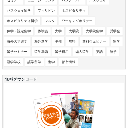
セミナー
ニュージーランド
バンクーバー
パスウェイ
パスウェイ留学
フィリピン
ホスピタリティ
ホスピタリティ留学
マルタ
ワーキングホリデー
休学・認定留学
体験談
大学
大学院
大学院留学
奨学金
海外大学進学
海外進学
準備
無料
無料ウェビナー
留学
留学セミナー
留学準備
留学費用
編入留学
英語
語学
語学学校
語学留学
進学
都市情報
無料ダウンロード