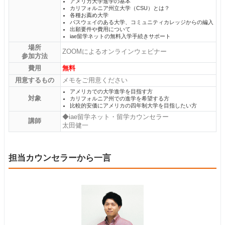
アメリカ大学進学の基本
カリフォルニア州立大学（CSU）とは？
各種お薦め大学
パスウェイのある大学、コミュニティカレッジからの編入
出願要件や費用について
iae留学ネットの無料入学手続きサポート
場所
ZOOMによるオンラインウェビナー
参加方法
費用
無料
用意するもの
メモをご用意ください
アメリカでの大学進学を目指す方
対象
カリフォルニア州での進学を希望する方
比較的安価にアメリカの四年制大学を目指したい方
◆iae留学ネット・留学カウンセラー
講師
太田健一
担当カウンセラーから一言