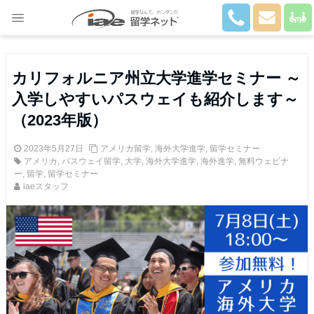
Close
カリフォルニア州立大学進学セミナー ～
入学しやすいパスウェイも紹介します～
（2023年版）
2023年5月27日
アメリカ留学
,
海外大学進学
,
留学セミナー
アメリカ
,
パスウェイ留学
,
大学
,
海外大学進学
,
海外進学
,
無料ウェビナ
ー
,
留学
,
留学セミナー
iaeスタッフ