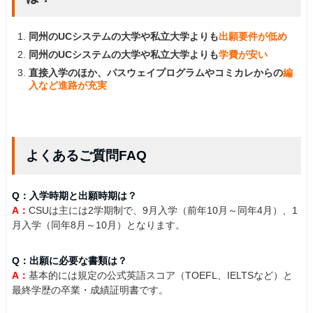
同州のUCシステムの大学や私立大学よりも
出願要件が低め
同州のUCシステムの大学や私立大学よりも
学費が安い
直接入学のほか、パスウェイプログラムやコミカレからの
編
入など進路が充実
よくあるご質問FAQ
Q：入学時期と出願時期は？
A：
CSUは主には2学期制で、9月入学（前年10月～同年4月）、1
月入学（同年8月～10月）となります。
Q：出願に必要な書類は？
A：
基本的には規定の公式英語スコア（TOEFL、IELTSなど）と
最終学歴の卒業・成績証明書です。