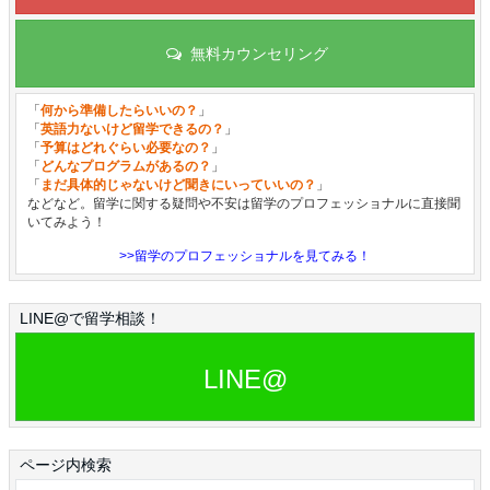
無料カウンセリング
「
何から準備したらいいの？
」
「
英語力ないけど留学できるの？
」
「
予算はどれぐらい必要なの？
」
「
どんなプログラムがあるの？
」
「
まだ具体的じゃないけど聞きにいっていいの？
」
などなど。留学に関する疑問や不安は留学のプロフェッショナルに直接聞
いてみよう！
>>留学のプロフェッショナルを見てみる！
LINE@で留学相談！
LINE@
ページ内検索