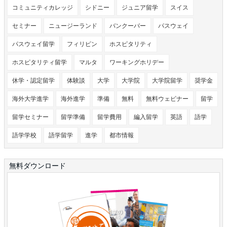
コミュニティカレッジ
シドニー
ジュニア留学
スイス
セミナー
ニュージーランド
バンクーバー
パスウェイ
パスウェイ留学
フィリピン
ホスピタリティ
ホスピタリティ留学
マルタ
ワーキングホリデー
休学・認定留学
体験談
大学
大学院
大学院留学
奨学金
海外大学進学
海外進学
準備
無料
無料ウェビナー
留学
留学セミナー
留学準備
留学費用
編入留学
英語
語学
語学学校
語学留学
進学
都市情報
無料ダウンロード