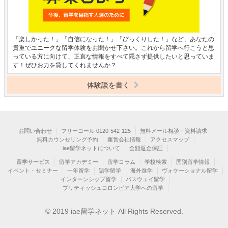
「楽しかった！」「自信になった！」「びっくりした！」など、あなたの
貴重でユニークな留学体験をお聞かせ下さい。これから留学へ行こうと思
っている方に向けて、正直な情報をすべて隠さず提供したいと思っていま
す！ぜひお力を貸してくれませんか？
体験談を書く
お問い合わせ
フリーコール 0120-542-125
無料メール相談・資料請求
無料カウンセリング予約
運営会社情報
アクセスマップ
iae留学ネットについて
全額返金保証
留学サービス
留学アカデミー
留学コラム
学校検索
国別留学情報
イベント・セミナー
一年留学
語学留学
海外進学
ヴォケーショナル留学
インターンシップ留学
パスウェイ留学
ブリティッシュコロンビア大学への留学
© 2019 iae留学ネット All Rights Reserved.