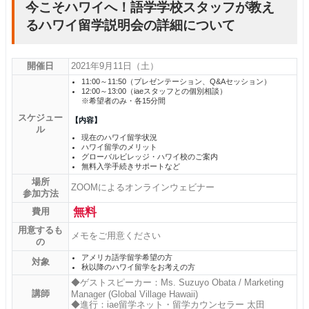
今こそハワイへ！語学学校スタッフが教え
るハワイ留学説明会の詳細について
開催日
2021年9月11日（土）
11:00～11:50（プレゼンテーション、Q&Aセッション）
12:00～13:00（iaeスタッフとの個別相談）
※希望者のみ・各15分間
スケジュー
【内容】
ル
現在のハワイ留学状況
ハワイ留学のメリット
グローバルビレッジ・ハワイ校のご案内
無料入学手続きサポートなど
場所
ZOOMによるオンラインウェビナー
参加方法
無料
費用
用意するも
メモをご用意ください
の
アメリカ語学留学希望の方
対象
秋以降のハワイ留学をお考えの方
◆ゲストスピーカー：Ms. Suzuyo Obata / Marketing
講師
Manager (Global Village Hawaii)
◆進行：iae留学ネット・留学カウンセラー 太田