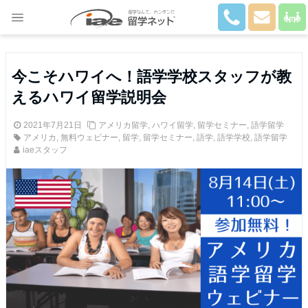
Close
今こそハワイへ！語学学校スタッフが教
えるハワイ留学説明会
2021年7月21日
アメリカ留学
,
ハワイ留学
,
留学セミナー
,
語学留学
アメリカ
,
無料ウェビナー
,
留学
,
留学セミナー
,
語学
,
語学学校
,
語学留学
iaeスタッフ