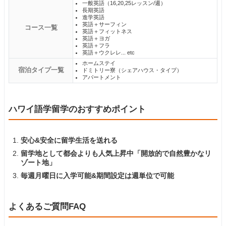
一般英語（16,20,25レッスン/週）
長期英語
進学英語
英語＋サーフィン
コース一覧
英語＋フィットネス
英語＋ヨガ
英語＋フラ
英語＋ウクレレ... etc
ホームステイ
宿泊タイプ一覧
ドミトリー寮（シェアハウス・タイプ）
アパートメント
ハワイ語学留学のおすすめポイント
安心&安全に留学生活を送れる
留学地として都会よりも人気上昇中「開放的で自然豊かなリ
ゾート地」
毎週月曜日に入学可能&期間設定は週単位で可能
よくあるご質問FAQ