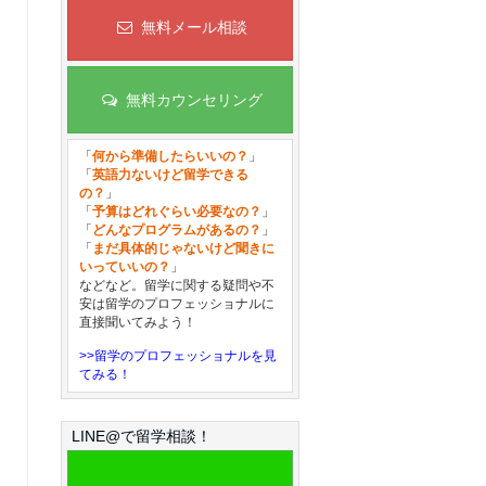
無料メール相談
無料カウンセリング
「
何から準備したらいいの？
」
「
英語力ないけど留学できる
の？
」
「
予算はどれぐらい必要なの？
」
「
どんなプログラムがあるの？
」
「
まだ具体的じゃないけど聞きに
いっていいの？
」
などなど。留学に関する疑問や不
安は留学のプロフェッショナルに
直接聞いてみよう！
>>留学のプロフェッショナルを見
てみる！
LINE@で留学相談！