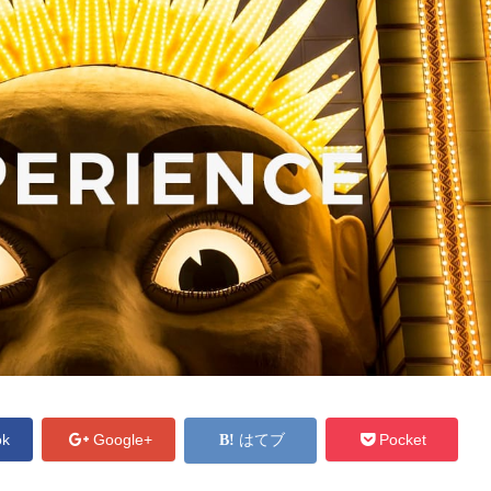
ok
Google+
はてブ
Pocket