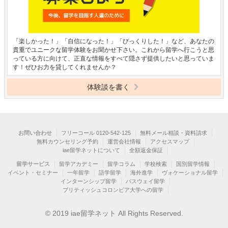
「楽しかった！」「自信になった！」「びっくりした！」など、あなたの
貴重でユニークな留学体験をお聞かせ下さい。これから留学へ行こうと思
っている方に向けて、正直な情報をすべて隠さず提供したいと思っていま
す！ぜひお力を貸してくれませんか？
体験談を書く
お問い合わせ
フリーコール 0120-542-125
無料メール相談・資料請求
無料カウンセリング予約
運営会社情報
アクセスマップ
iae留学ネットについて
全額返金保証
留学サービス
留学アカデミー
留学コラム
学校検索
国別留学情報
イベント・セミナー
一年留学
語学留学
海外進学
ヴォケーショナル留学
インターンシップ留学
パスウェイ留学
ブリティッシュコロンビア大学への留学
© 2019 iae留学ネット All Rights Reserved.