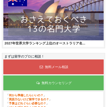
2027年世界大学ランキング上位のオーストラリア名...
まずは留学のプロに相談！
無料メール相談
無料カウンセリング
「
何から準備したらいいの？
」
「
英語力ないけど留学できるの？
」
「
予算はどれぐらい必要なの？
」