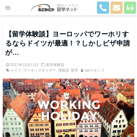
Close
【留学体験談】ヨーロッパでワーホリす
るならドイツが最適！？しかしビザ申請
が…
2017年10月11日
留学体験談
ドイツ
,
ワーキングホリデー
,
体験談
,
留学
iaeスタッフ