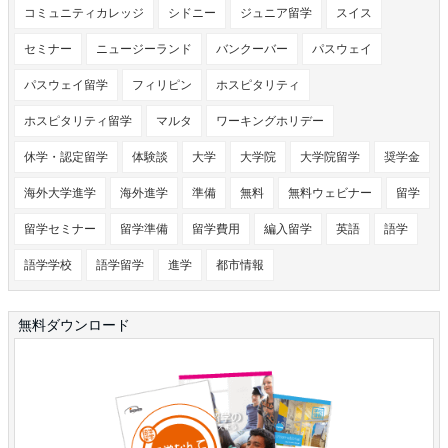
コミュニティカレッジ
シドニー
ジュニア留学
スイス
セミナー
ニュージーランド
バンクーバー
パスウェイ
パスウェイ留学
フィリピン
ホスピタリティ
ホスピタリティ留学
マルタ
ワーキングホリデー
休学・認定留学
体験談
大学
大学院
大学院留学
奨学金
海外大学進学
海外進学
準備
無料
無料ウェビナー
留学
留学セミナー
留学準備
留学費用
編入留学
英語
語学
語学学校
語学留学
進学
都市情報
無料ダウンロード