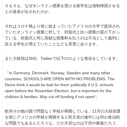
そもそも、なぜオンライン授業を受ける留学生は強制帰国させる
との発表が出されたのか。
それはコロナ禍より前に始まっていたアメリカの大学で提供され
ていたオンライン授業に対して、対面式と比べ授業の質が下がっ
ている、対面式と同じ高額な授業料を払うのは不当として裁判に
訴える学生が増えていたことなども背景にあります。
また大統領はSNS、Twitterで以下ののような発信をしています。
「In Germany, Denmark, Norway, Sweden and many other
countries, SCHOOLS ARE OPEN WITH NO PROBLEMS. The
Dems think it would be bad for them politically if U.S. schools
open before the November Election, but is important for the
children & families. May cut off funding if not open!」
欧州その他の国で問題なく学校が再開している。11月の大統領選
を前にアメリカの学校が再開すると民主党の連中には何か政治的
な問題でもあるんだろうな。だが大切なのは子供や家族だろう、