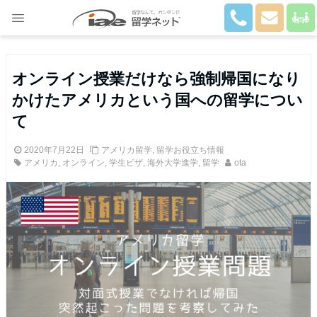
Close
オンライン授業だけなら強制帰国になり
かけたアメリカという国への留学につい
て
2020年7月22日
アメリカ留学
,
留学お役立ち情報
アメリカ
,
オンライン
,
学生ビザ
,
海外大学進学
,
留学
ota