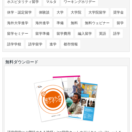
ホスピタリティ留学
マルタ
ワーキングホリデー
休学・認定留学
体験談
大学
大学院
大学院留学
奨学金
海外大学進学
海外進学
準備
無料
無料ウェビナー
留学
留学セミナー
留学準備
留学費用
編入留学
英語
語学
語学学校
語学留学
進学
都市情報
無料ダウンロード