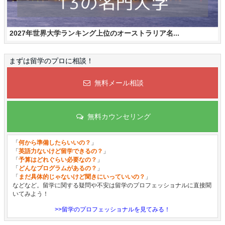
2027年世界大学ランキング上位のオーストラリア名...
まずは留学のプロに相談！
無料メール相談
無料カウンセリング
「
何から準備したらいいの？
」
「
英語力ないけど留学できるの？
」
「
予算はどれぐらい必要なの？
」
「
どんなプログラムがあるの？
」
「
まだ具体的じゃないけど聞きにいっていいの？
」
などなど。留学に関する疑問や不安は留学のプロフェッショナルに直接聞
いてみよう！
>>留学のプロフェッショナルを見てみる！