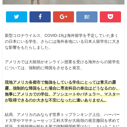
新型コロナウイルス、COVID-19は海外留学を予定していた多く
の日本にいる学生、さらには海外各地にいる日本人留学生に大き
な影響をもたらしました。
アメリカでは大統領がオンライン授業を受ける海外からの留学生
については、強制的に帰国をさせると発言。
現地アメリカ各都市で勉強をしている学生にとっては青天の霹
靂、強制的な帰国をした場合に専攻科目の単位はどうなるのか、
無事にアメリカでの学位、アソシエートやバチェラー、マスター
が取得できるのか大きな不安になったに違いありません。
結局、アメリカのみならず世界トップランキング上位、ハーバー
ド大学やマサチューセッツ工科大学が大統領の発言撤回を求めて
提訴、大統領側が折れる形で強制帰国処置はなし、ということに