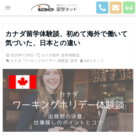
Close
カナダ留学体験談、初めて海外で働いて
気づいた、日本との違い
2020年7月8日
カナダ留学
,
留学体験談
カナダ
,
ワーキングホリデー
,
体験談
,
留学
iaeスタッフ