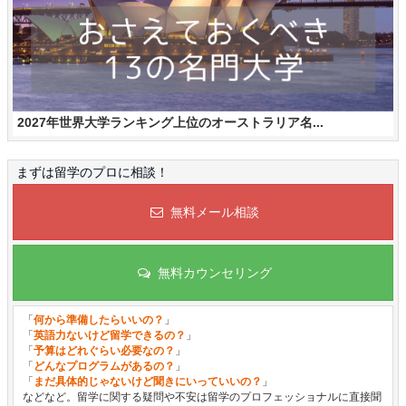
2027年世界大学ランキング上位のオーストラリア名...
まずは留学のプロに相談！
無料メール相談
無料カウンセリング
「
何から準備したらいいの？
」
「
英語力ないけど留学できるの？
」
「
予算はどれぐらい必要なの？
」
「
どんなプログラムがあるの？
」
「
まだ具体的じゃないけど聞きにいっていいの？
」
などなど。留学に関する疑問や不安は留学のプロフェッショナルに直接聞