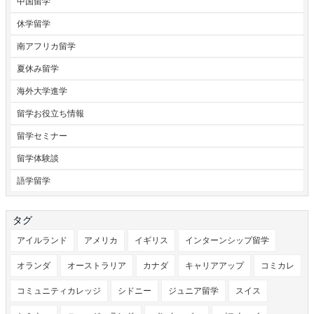
中国留学
休学留学
南アフリカ留学
夏休み留学
海外大学進学
留学お役立ち情報
留学セミナー
留学体験談
語学留学
タグ
アイルランド
アメリカ
イギリス
インターンシップ留学
オランダ
オーストラリア
カナダ
キャリアアップ
コミカレ
コミュニティカレッジ
シドニー
ジュニア留学
スイス