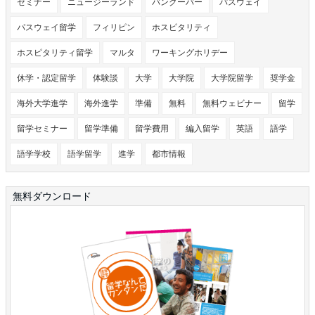
セミナー
ニュージーランド
バンクーバー
パスウェイ
パスウェイ留学
フィリピン
ホスピタリティ
ホスピタリティ留学
マルタ
ワーキングホリデー
休学・認定留学
体験談
大学
大学院
大学院留学
奨学金
海外大学進学
海外進学
準備
無料
無料ウェビナー
留学
留学セミナー
留学準備
留学費用
編入留学
英語
語学
語学学校
語学留学
進学
都市情報
無料ダウンロード