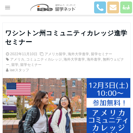
Close
ワシントン州コミュニティカレッジ進学
セミナー
2022年11月10日
アメリカ留学
,
海外大学進学
,
留学セミナー
アメリカ
,
コミュニティカレッジ
,
海外大学進学
,
海外進学
,
無料ウェビナ
ー
,
留学
,
留学セミナー
iaeスタッフ