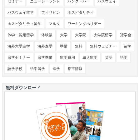
セミナー
ニュージーランド
バンクーバー
パスウェイ
パスウェイ留学
フィリピン
ホスピタリティ
ホスピタリティ留学
マルタ
ワーキングホリデー
休学・認定留学
体験談
大学
大学院
大学院留学
奨学金
海外大学進学
海外進学
準備
無料
無料ウェビナー
留学
留学セミナー
留学準備
留学費用
編入留学
英語
語学
語学学校
語学留学
進学
都市情報
無料ダウンロード