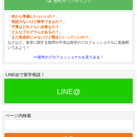
無料カウンセリング
「
何から準備したらいいの？
」
「
英語力ないけど留学できるの？
」
「
予算はどれぐらい必要なの？
」
「
どんなプログラムがあるの？
」
「
まだ具体的じゃないけど聞きにいっていいの？
」
などなど。留学に関する疑問や不安は留学のプロフェッショナルに直接聞
いてみよう！
>>留学のプロフェッショナルを見てみる！
LINE@で留学相談！
LINE@
ページ内検索