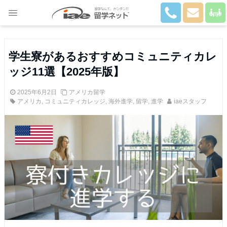
Close
学生寮があるおすすめコミュニティカレ
ッジ11選【2025年版】
2025年6月2日
アメリカ留学
アメリカ
,
コミュニティカレッジ
,
海外進学
,
留学
,
進学
iaeスタッフ