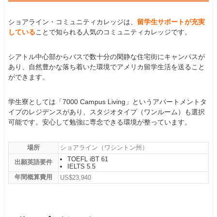
ショアライン・コミュニティカレッジは、
留学生サポートが充実
している
ことで知られる人気のコミュニティカレッジです。
シアトル中心部からバスで数十分の閑静な住宅街にキャンパスが
あり、自然豊かな落ち着いた環境でアメリカ留学生活を送ること
ができます。
学生寮としては「7000 Campus Living」というアパートメントタ
イプのレジデンスがあり、スタジオタイプ（ワンルーム）も選択
可能です。安心して勉強に専念できる環境が整っています。
場所
ショアライン（ワシントン州）
TOEFL iBT 61
出願英語要件
IELTS 5.5
年間概算費用
US$23,940