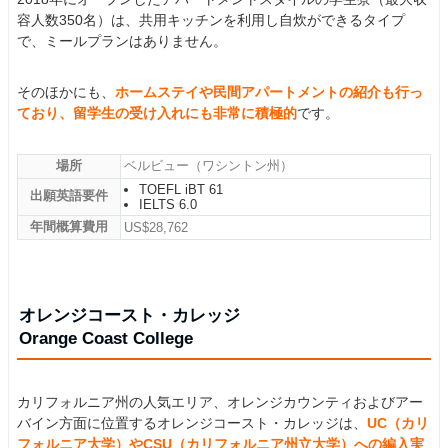
容人数350名）は、共用キッチンを利用し自炊ができるタイプ
で、ミールプランはありません。
そのほかにも、
ホームステイや民間アパートメントの紹介も行っ
ており、留学生の受け入れにも非常に積極的
です。
場所
ベルビュー（ワシントン州）
TOEFL iBT 61
出願英語要件
IELTS 6.0
年間概算費用
US$28,762
オレンジコースト・カレッジ
Orange Coast College
カリフォルニア州の人気エリア、オレンジカウンティおよびアー
バイン方面に位置するオレンジコースト・カレッジは、
UC（カリ
フォルニア大学）やCSU（カリフォルニア州立大学）への編入実