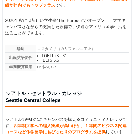
績が州内でもトップクラス
です。
2020年秋には新しい学生寮"The Harbour"がオープンし、大学キ
ャンパスさながらの充実した設備で、快適なアメリカ留学生活を
送ることができます。
場所
コスタメサ（カリフォルニア州）
TOEFL iBT 61
出願英語要件
IELTS 5.5
年間概算費用
US$29,327
シアトル・セントラル・カレッジ
Seattle Central College
シアトルの中心地にキャンパスを構えるコミュニティカレッジで
す。
四年制大学への編入実績が高いほか、１年間のビジネス関連
コースなど休学留学にもぴったりのプログラムを提供
していま