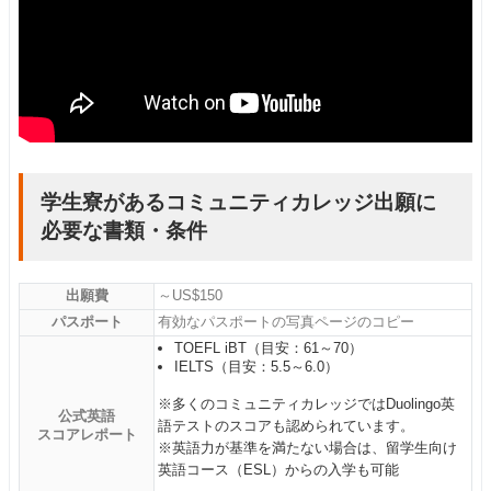
学生寮があるコミュニティカレッジ出願に
必要な書類・条件
出願費
～US$150
パスポート
有効なパスポートの写真ページのコピー
TOEFL iBT（目安：61～70）
IELTS（目安：5.5～6.0）
※多くのコミュニティカレッジではDuolingo英
公式英語
語テストのスコアも認められています。
スコアレポート
※英語力が基準を満たない場合は、留学生向け
英語コース（ESL）からの入学も可能