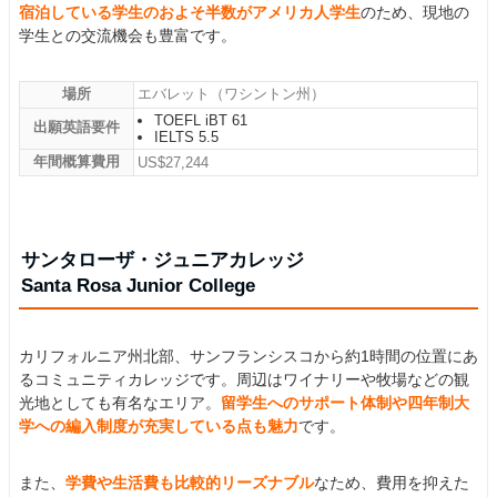
宿泊している学生のおよそ半数がアメリカ人学生
のため、現地の
学生との交流機会も豊富です。
場所
エバレット（ワシントン州）
TOEFL iBT 61
出願英語要件
IELTS 5.5
年間概算費用
US$27,244
サンタローザ・ジュニアカレッジ
Santa Rosa Junior College
カリフォルニア州北部、サンフランシスコから約1時間の位置にあ
るコミュニティカレッジです。周辺はワイナリーや牧場などの観
光地としても有名なエリア。
留学生へのサポート体制や四年制大
学への編入制度が充実している点も魅力
です。
また、
学費や生活費も比較的リーズナブル
なため、費用を抑えた