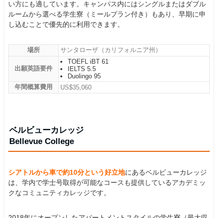
い方にも適しています。キャンパス内にはシングルまたはダブル
ルームから選べる学生寮（ミールプラン付き）もあり、早期に申
し込むことで優先的に利用できます。
場所
サンタローザ（カリフォルニア州）
TOEFL iBT 61
出願英語要件
IELTS 5.5
Duolingo 95
年間概算費用
US$35,060
ベルビューカレッジ
Bellevue College
シアトルから車で約10分という好立地
にあるベルビューカレッジ
は、学内で学士号取得が可能なコースも提供しているアカデミッ
クなコミュニティカレッジです。
2018年にオープンしたアパートメントスタイルの学生寮（最大収