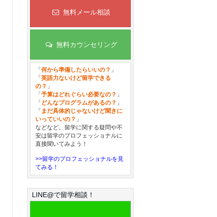
無料メール相談
無料カウンセリング
「
何から準備したらいいの？
」
「
英語力ないけど留学できる
の？
」
「
予算はどれぐらい必要なの？
」
「
どんなプログラムがあるの？
」
「
まだ具体的じゃないけど聞きに
いっていいの？
」
などなど。留学に関する疑問や不
安は留学のプロフェッショナルに
直接聞いてみよう！
>>留学のプロフェッショナルを見
てみる！
LINE@で留学相談！