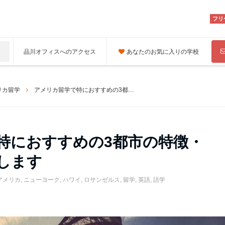
フリ
品川オフィスへのアクセス
あなたのお気に入りの学校
リカ留学
アメリカ留学で特におすすめの3都市の特徴・メリットを紹介します
特におすすめの3都市の特徴・
します
アメリカ
,
ニューヨーク
,
ハワイ
,
ロサンゼルス
,
留学
,
英語
,
語学