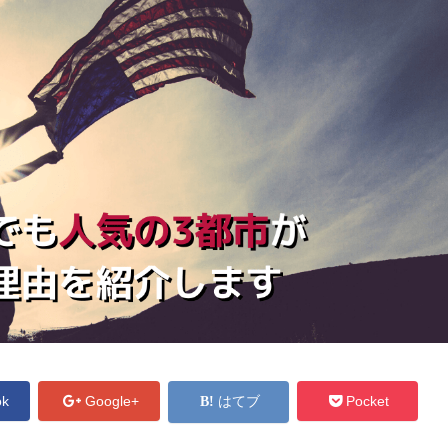
ok
Google+
はてブ
Pocket