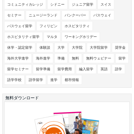
コミュニティカレッジ
シドニー
ジュニア留学
スイス
セミナー
ニュージーランド
バンクーバー
パスウェイ
パスウェイ留学
フィリピン
ホスピタリティ
ホスピタリティ留学
マルタ
ワーキングホリデー
休学・認定留学
体験談
大学
大学院
大学院留学
奨学金
海外大学進学
海外進学
準備
無料
無料ウェビナー
留学
留学セミナー
留学準備
留学費用
編入留学
英語
語学
語学学校
語学留学
進学
都市情報
無料ダウンロード