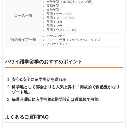
一般英語（16,20,25レッスン/週）
長期英語
進学英語
英語＋サーフィン
コース一覧
英語＋フィットネス
英語＋ヨガ
英語＋フラ
英語＋ウクレレ... etc
ホームステイ
宿泊タイプ一覧
ドミトリー寮（シェアハウス・タイプ）
アパートメント
ハワイ語学留学のおすすめポイント
安心&安全に留学生活を送れる
留学地として都会よりも人気上昇中「開放的で自然豊かなリ
ゾート地」
毎週月曜日に入学可能&期間設定は週単位で可能
よくあるご質問FAQ