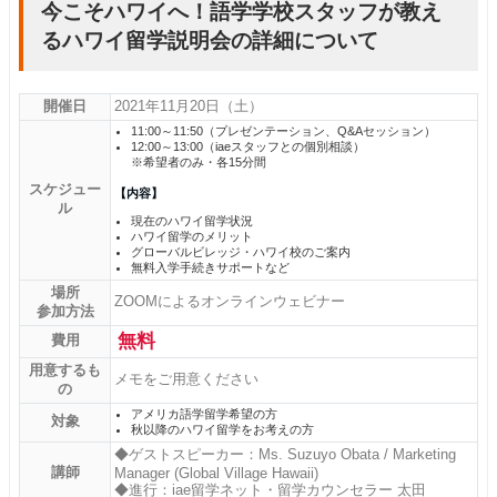
今こそハワイへ！語学学校スタッフが教え
るハワイ留学説明会の詳細について
開催日
2021年11月20日（土）
11:00～11:50（プレゼンテーション、Q&Aセッション）
12:00～13:00（iaeスタッフとの個別相談）
※希望者のみ・各15分間
スケジュー
【内容】
ル
現在のハワイ留学状況
ハワイ留学のメリット
グローバルビレッジ・ハワイ校のご案内
無料入学手続きサポートなど
場所
ZOOMによるオンラインウェビナー
参加方法
無料
費用
用意するも
メモをご用意ください
の
アメリカ語学留学希望の方
対象
秋以降のハワイ留学をお考えの方
◆ゲストスピーカー：Ms. Suzuyo Obata / Marketing
講師
Manager (Global Village Hawaii)
◆進行：iae留学ネット・留学カウンセラー 太田