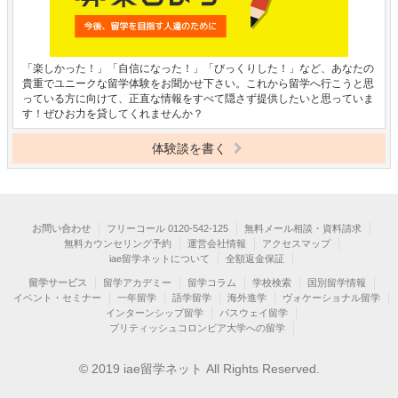
「楽しかった！」「自信になった！」「びっくりした！」など、あなたの
貴重でユニークな留学体験をお聞かせ下さい。これから留学へ行こうと思
っている方に向けて、正直な情報をすべて隠さず提供したいと思っていま
す！ぜひお力を貸してくれませんか？
体験談を書く
お問い合わせ
フリーコール 0120-542-125
無料メール相談・資料請求
無料カウンセリング予約
運営会社情報
アクセスマップ
iae留学ネットについて
全額返金保証
留学サービス
留学アカデミー
留学コラム
学校検索
国別留学情報
イベント・セミナー
一年留学
語学留学
海外進学
ヴォケーショナル留学
インターンシップ留学
パスウェイ留学
ブリティッシュコロンビア大学への留学
© 2019 iae留学ネット All Rights Reserved.