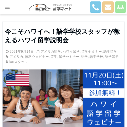
Close
今こそハワイへ！語学学校スタッフが教
えるハワイ留学説明会
2021年9月14日
アメリカ留学
,
ハワイ留学
,
留学セミナー
,
語学留学
アメリカ
,
無料ウェビナー
,
留学
,
留学セミナー
,
語学
,
語学学校
,
語学留学
iaeスタッフ