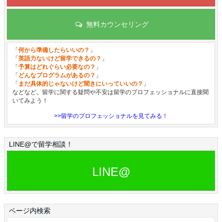
無料カウンセリング
「
何から準備したらいいの？
」
「
英語力ないけど留学できるの？
」
「
予算はどれぐらい必要なの？
」
「
どんなプログラムがあるの？
」
「
まだ具体的じゃないけど聞きにいっていいの？
」
などなど。留学に関する疑問や不安は留学のプロフェッショナルに直接聞
いてみよう！
>>留学のプロフェッショナルを見てみる！
LINE@で留学相談！
LINE@
ページ内検索